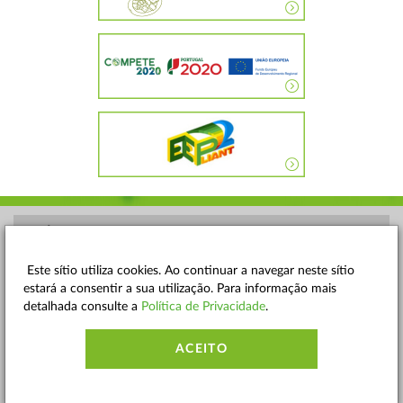
POLÍTICA DE PRIVACIDADE
TERMOS E CONDIÇÕES
Este sítio utiliza cookies. Ao continuar a navegar neste sítio
estará a consentir a sua utilização. Para informação mais
MAPA DO SITE
detalhada consulte a
Política de Privacidade
.
CONTACTOS
ACEITO
ACESSIBILIDADE