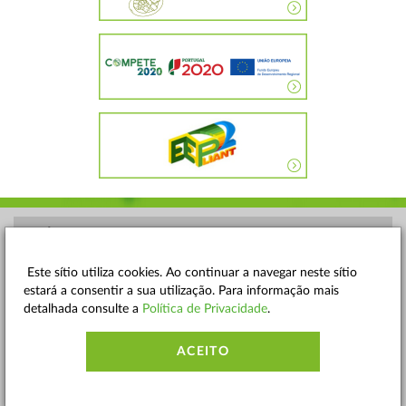
POLÍTICA DE PRIVACIDADE
TERMOS E CONDIÇÕES
Este sítio utiliza cookies. Ao continuar a navegar neste sítio
estará a consentir a sua utilização. Para informação mais
MAPA DO SITE
detalhada consulte a
Política de Privacidade
.
CONTACTOS
ACEITO
ACESSIBILIDADE