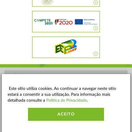
POLÍTICA DE PRIVACIDADE
TERMOS E CONDIÇÕES
Este sítio utiliza cookies. Ao continuar a navegar neste sítio
estará a consentir a sua utilização. Para informação mais
MAPA DO SITE
detalhada consulte a
Política de Privacidade
.
CONTACTOS
ACEITO
ACESSIBILIDADE