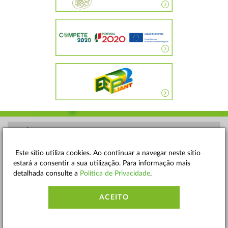
POLÍTICA DE PRIVACIDADE
TERMOS E CONDIÇÕES
Este sítio utiliza cookies. Ao continuar a navegar neste sítio
estará a consentir a sua utilização. Para informação mais
MAPA DO SITE
detalhada consulte a
Política de Privacidade
.
CONTACTOS
ACEITO
ACESSIBILIDADE