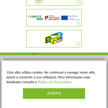
POLÍTICA DE PRIVACIDADE
TERMOS E CONDIÇÕES
Este sítio utiliza cookies. Ao continuar a navegar neste sítio
estará a consentir a sua utilização. Para informação mais
MAPA DO SITE
detalhada consulte a
Política de Privacidade
.
CONTACTOS
ACEITO
ACESSIBILIDADE