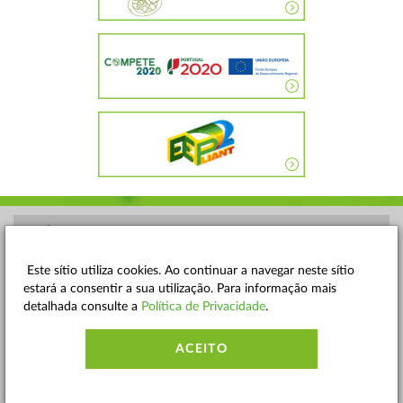
POLÍTICA DE PRIVACIDADE
TERMOS E CONDIÇÕES
Este sítio utiliza cookies. Ao continuar a navegar neste sítio
estará a consentir a sua utilização. Para informação mais
MAPA DO SITE
detalhada consulte a
Política de Privacidade
.
CONTACTOS
ACEITO
ACESSIBILIDADE