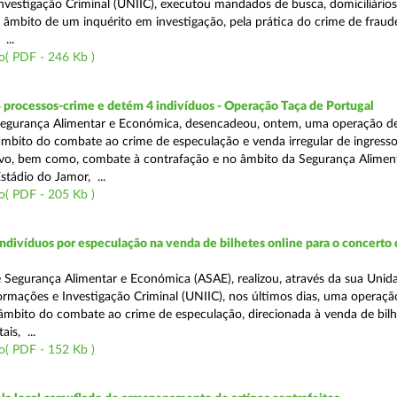
nvestigação Criminal (UNIIC), executou mandados de busca, domiciliários
no âmbito de um inquérito em investigação, pela prática do crime de fraud
...
o( PDF - 246 Kb )
 processos-crime e detém 4 indivíduos - Operação Taça de Portugal
Segurança Alimentar e Económica, desencadeou, ontem, uma operação d
 âmbito do combate ao crime de especulação e venda irregular de ingress
vo, bem como, combate à contrafação e no âmbito da Segurança Aliment
stádio do Jamor, ...
o( PDF - 205 Kb )
divíduos por especulação na venda de bilhetes online para o concerto 
 Segurança Alimentar e Económica (ASAE), realizou, através da sua Unid
ormações e Investigação Criminal (UNIIC), nos últimos dias, uma operaçã
o âmbito do combate ao crime de especulação, direcionada à venda de bil
ais, ...
o( PDF - 152 Kb )