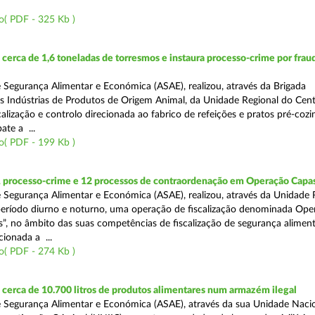
o( PDF - 325 Kb )
erca de 1,6 toneladas de torresmos e instaura processo-crime por frau
 Segurança Alimentar e Económica (ASAE), realizou, através da Brigada
as Indústrias de Produtos de Origem Animal, da Unidade Regional do Cen
alização e controlo direcionada ao fabrico de refeições e pratos pré-coz
te a ...
o( PDF - 199 Kb )
1 processo-crime e 12 processos de contraordenação em Operação Capas
 Segurança Alimentar e Económica (ASAE), realizou, através da Unidade 
eríodo diurno e noturno, uma operação de fiscalização denominada Ope
s”, no âmbito das suas competências de fiscalização de segurança aliment
ionada a ...
o( PDF - 274 Kb )
erca de 10.700 litros de produtos alimentares num armazém ilegal
 Segurança Alimentar e Económica (ASAE), através da sua Unidade Naci