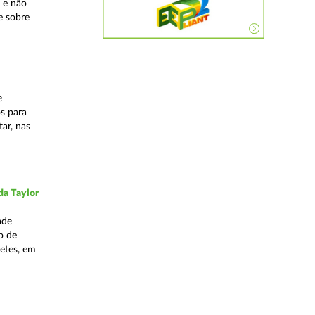
 e não
e sobre
e
os para
ar, nas
da Taylor
ade
o de
hetes, em