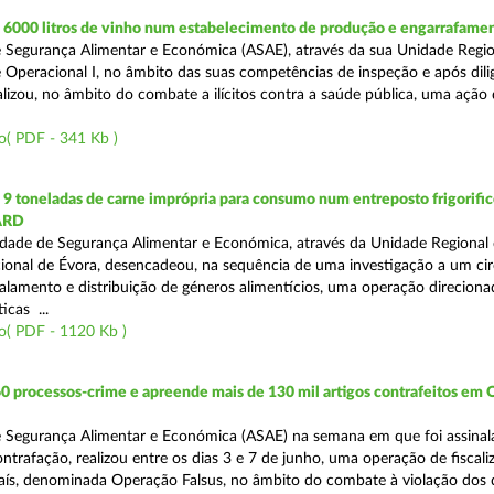
6000 litros de vinho num estabelecimento de produção e engarrafame
 Segurança Alimentar e Económica (ASAE), através da sua Unidade Regio
 Operacional I, no âmbito das suas competências de inspeção e após dili
alizou, no âmbito do combate a ilícitos contra a saúde pública, uma ação
o( PDF - 341 Kb )
 toneladas de carne imprópria para consumo num entreposto frigorifico
ARD
dade de Segurança Alimentar e Económica, através da Unidade Regional 
onal de Évora, desencadeou, na sequência de uma investigação a um cir
alamento e distribuição de géneros alimentícios, uma operação direciona
icas ...
o( PDF - 1120 Kb )
0 processos-crime e apreende mais de 130 mil artigos contrafeitos em
 Segurança Alimentar e Económica (ASAE) na semana em que foi assinal
trafação, realizou entre os dias 3 e 7 de junho, uma operação de fiscali
País, denominada Operação Falsus, no âmbito do combate à violação dos d