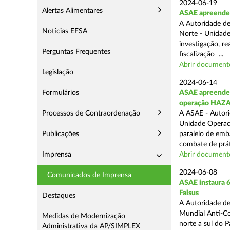
2024-06-19
Alertas Alimentares
ASAE apreende 
A Autoridade de
Notícias EFSA
Norte - Unidade
investigação, re
Perguntas Frequentes
fiscalização ...
Abrir document
Legislação
2024-06-14
Formulários
ASAE apreende 9
operação HAZ
Processos de Contraordenação
A ASAE - Autori
Unidade Operaci
Publicações
paralelo de emb
combate de prát
Imprensa
Abrir document
2024-06-08
Comunicados de Imprensa
ASAE instaura 6
Falsus
Destaques
A Autoridade de
Mundial Anti-Con
Medidas de Modernização
norte a sul do 
Administrativa da AP/SIMPLEX