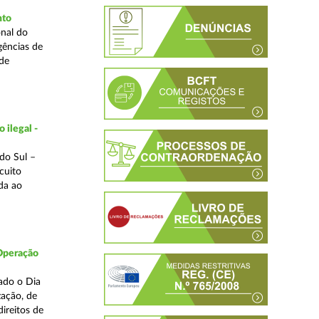
nto
nal do
gências de
 de
 ilegal -
do Sul –
cuito
da ao
 Operação
ado o Dia
zação, de
ireitos de