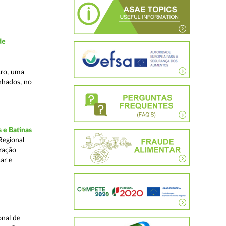
de
tro, uma
inhados, no
 e Batinas
Regional
ração
ar e
onal de