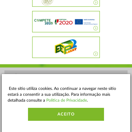
POLÍTICA DE PRIVACIDADE
TERMOS E CONDIÇÕES
Este sítio utiliza cookies. Ao continuar a navegar neste sítio
estará a consentir a sua utilização. Para informação mais
MAPA DO SITE
detalhada consulte a
Política de Privacidade
.
CONTACTOS
ACEITO
ACESSIBILIDADE