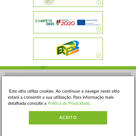
POLÍTICA DE PRIVACIDADE
TERMOS E CONDIÇÕES
Este sítio utiliza cookies. Ao continuar a navegar neste sítio
estará a consentir a sua utilização. Para informação mais
MAPA DO SITE
detalhada consulte a
Política de Privacidade
.
CONTACTOS
ACEITO
ACESSIBILIDADE