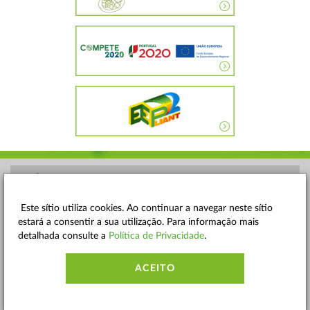
POLÍTICA DE PRIVACIDADE
TERMOS E CONDIÇÕES
Este sítio utiliza cookies. Ao continuar a navegar neste sítio
estará a consentir a sua utilização. Para informação mais
MAPA DO SITE
detalhada consulte a
Política de Privacidade
.
CONTACTOS
ACEITO
ACESSIBILIDADE