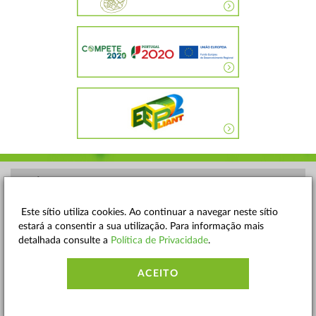
POLÍTICA DE PRIVACIDADE
TERMOS E CONDIÇÕES
Este sítio utiliza cookies. Ao continuar a navegar neste sítio
estará a consentir a sua utilização. Para informação mais
MAPA DO SITE
detalhada consulte a
Política de Privacidade
.
CONTACTOS
ACEITO
ACESSIBILIDADE