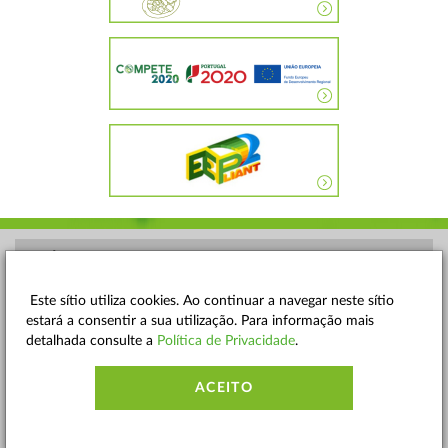
POLÍTICA DE PRIVACIDADE
TERMOS E CONDIÇÕES
Este sítio utiliza cookies. Ao continuar a navegar neste sítio
estará a consentir a sua utilização. Para informação mais
MAPA DO SITE
detalhada consulte a
Política de Privacidade
.
CONTACTOS
ACEITO
ACESSIBILIDADE