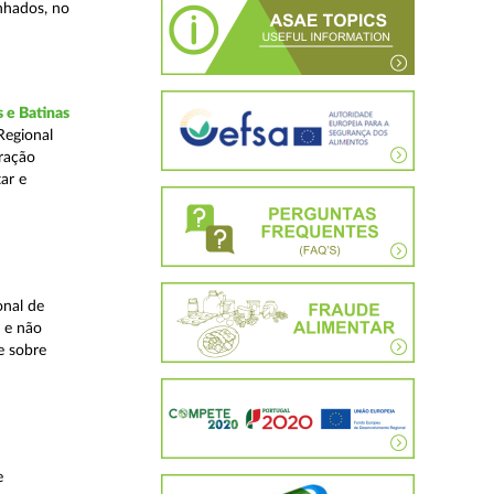
inhados, no
 e Batinas
Regional
ração
ar e
onal de
 e não
e sobre
e