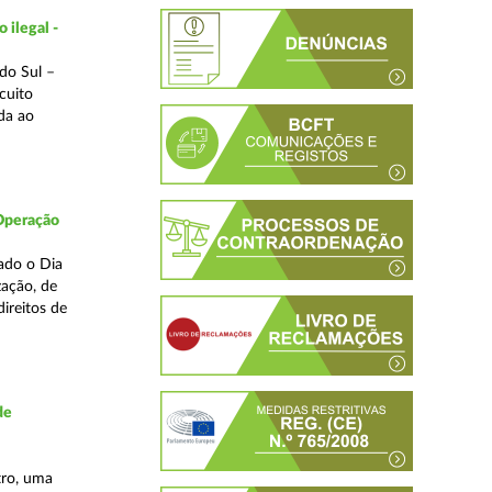
 ilegal -
do Sul –
cuito
da ao
 Operação
ado o Dia
zação, de
ireitos de
de
tro, uma