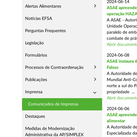
2024-06-14
Alertas Alimentares
ASAE apreende 9
operação HAZ
Notícias EFSA
A ASAE - Autori
Unidade Operaci
Perguntas Frequentes
paralelo de emb
combate de prát
Legislação
Abrir document
Formulários
2024-06-08
ASAE instaura 6
Processos de Contraordenação
Falsus
A Autoridade de
Publicações
Mundial Anti-Con
norte a sul do 
Imprensa
propriedade ...
Abrir document
Comunicados de Imprensa
2024-06-06
ASAE apreende c
Destaques
alimentar
A Autoridade de
Medidas de Modernização
Especializada d
Administrativa da AP/SIMPLEX