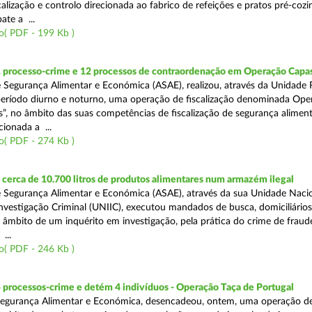
alização e controlo direcionada ao fabrico de refeições e pratos pré-coz
te a ...
o( PDF - 199 Kb )
1 processo-crime e 12 processos de contraordenação em Operação Capas
 Segurança Alimentar e Económica (ASAE), realizou, através da Unidade 
eríodo diurno e noturno, uma operação de fiscalização denominada Ope
s”, no âmbito das suas competências de fiscalização de segurança aliment
ionada a ...
o( PDF - 274 Kb )
erca de 10.700 litros de produtos alimentares num armazém ilegal
 Segurança Alimentar e Económica (ASAE), através da sua Unidade Naci
nvestigação Criminal (UNIIC), executou mandados de busca, domiciliários
no âmbito de um inquérito em investigação, pela prática do crime de fraud
...
o( PDF - 246 Kb )
 processos-crime e detém 4 indivíduos - Operação Taça de Portugal
Segurança Alimentar e Económica, desencadeou, ontem, uma operação d