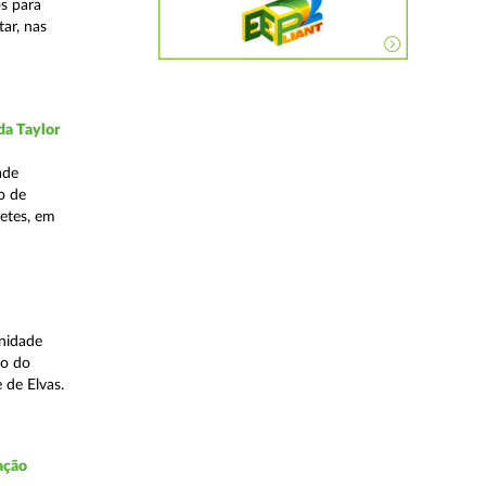
os para
ar, nas
da Taylor
ade
o de
hetes, em
Unidade
to do
e de Elvas.
ação