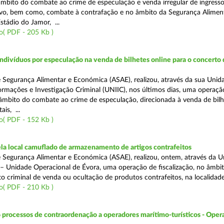
 âmbito do combate ao crime de especulação e venda irregular de ingress
vo, bem como, combate à contrafação e no âmbito da Segurança Aliment
stádio do Jamor, ...
o( PDF - 205 Kb )
divíduos por especulação na venda de bilhetes online para o concerto 
 Segurança Alimentar e Económica (ASAE), realizou, através da sua Unid
ormações e Investigação Criminal (UNIIC), nos últimos dias, uma operaçã
o âmbito do combate ao crime de especulação, direcionada à venda de bil
ais, ...
o( PDF - 152 Kb )
a local camuflado de armazenamento de artigos contrafeitos
 Segurança Alimentar e Económica (ASAE), realizou, ontem, através da 
 – Unidade Operacional de Évora, uma operação de fiscalização, no âmbi
to criminal de venda ou ocultação de produtos contrafeitos, na localidad
o( PDF - 210 Kb )
 processos de contraordenação a operadores marítimo-turísticos - Oper