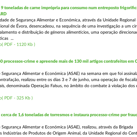
 toneladas de carne imprópria para consumo num entreposto frigorifico
ARD
dade de Segurança Alimentar e Económica, através da Unidade Regional 
onal de Évora, desencadeou, na sequência de uma investigação a um cir
alamento e distribuição de géneros alimentícios, uma operação direciona
icas ...
o( PDF - 1120 Kb )
0 processos-crime e apreende mais de 130 mil artigos contrafeitos em
 Segurança Alimentar e Económica (ASAE) na semana em que foi assinal
trafação, realizou entre os dias 3 e 7 de junho, uma operação de fiscali
País, denominada Operação Falsus, no âmbito do combate à violação dos d
o( PDF - 325 Kb )
erca de 1,6 toneladas de torresmos e instaura processo-crime por frau
 Segurança Alimentar e Económica (ASAE), realizou, através da Brigada
as Indústrias de Produtos de Origem Animal, da Unidade Regional do Cen