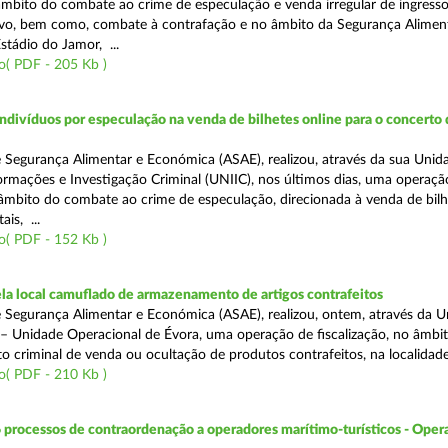
 âmbito do combate ao crime de especulação e venda irregular de ingress
vo, bem como, combate à contrafação e no âmbito da Segurança Aliment
stádio do Jamor, ...
o( PDF - 205 Kb )
divíduos por especulação na venda de bilhetes online para o concerto 
 Segurança Alimentar e Económica (ASAE), realizou, através da sua Unid
ormações e Investigação Criminal (UNIIC), nos últimos dias, uma operaçã
o âmbito do combate ao crime de especulação, direcionada à venda de bil
ais, ...
o( PDF - 152 Kb )
a local camuflado de armazenamento de artigos contrafeitos
 Segurança Alimentar e Económica (ASAE), realizou, ontem, através da 
 – Unidade Operacional de Évora, uma operação de fiscalização, no âmbi
to criminal de venda ou ocultação de produtos contrafeitos, na localidad
o( PDF - 210 Kb )
 processos de contraordenação a operadores marítimo-turísticos - Oper