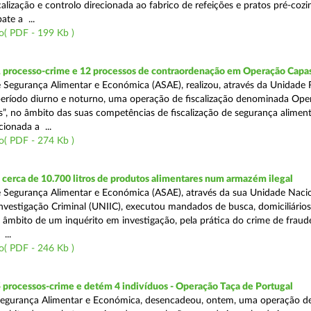
alização e controlo direcionada ao fabrico de refeições e pratos pré-coz
te a ...
o( PDF - 199 Kb )
1 processo-crime e 12 processos de contraordenação em Operação Capas
 Segurança Alimentar e Económica (ASAE), realizou, através da Unidade 
eríodo diurno e noturno, uma operação de fiscalização denominada Ope
s”, no âmbito das suas competências de fiscalização de segurança aliment
ionada a ...
o( PDF - 274 Kb )
erca de 10.700 litros de produtos alimentares num armazém ilegal
 Segurança Alimentar e Económica (ASAE), através da sua Unidade Naci
nvestigação Criminal (UNIIC), executou mandados de busca, domiciliários
no âmbito de um inquérito em investigação, pela prática do crime de fraud
...
o( PDF - 246 Kb )
 processos-crime e detém 4 indivíduos - Operação Taça de Portugal
Segurança Alimentar e Económica, desencadeou, ontem, uma operação d