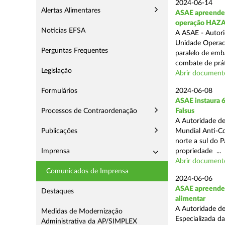
2024-06-14
Alertas Alimentares
ASAE apreende 9
operação HAZ
Notícias EFSA
A ASAE - Autori
Unidade Operaci
Perguntas Frequentes
paralelo de emb
combate de prát
Legislação
Abrir document
Formulários
2024-06-08
ASAE instaura 6
Processos de Contraordenação
Falsus
A Autoridade de
Publicações
Mundial Anti-Con
norte a sul do 
Imprensa
propriedade ...
Abrir document
Comunicados de Imprensa
2024-06-06
ASAE apreende c
Destaques
alimentar
A Autoridade de
Medidas de Modernização
Especializada d
Administrativa da AP/SIMPLEX