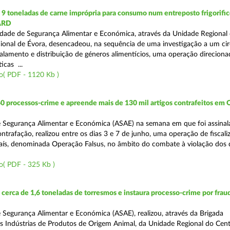
 toneladas de carne imprópria para consumo num entreposto frigorifico
ARD
dade de Segurança Alimentar e Económica, através da Unidade Regional 
onal de Évora, desencadeou, na sequência de uma investigação a um cir
alamento e distribuição de géneros alimentícios, uma operação direciona
icas ...
o( PDF - 1120 Kb )
0 processos-crime e apreende mais de 130 mil artigos contrafeitos em
 Segurança Alimentar e Económica (ASAE) na semana em que foi assinal
trafação, realizou entre os dias 3 e 7 de junho, uma operação de fiscali
País, denominada Operação Falsus, no âmbito do combate à violação dos d
o( PDF - 325 Kb )
erca de 1,6 toneladas de torresmos e instaura processo-crime por frau
 Segurança Alimentar e Económica (ASAE), realizou, através da Brigada
as Indústrias de Produtos de Origem Animal, da Unidade Regional do Cen