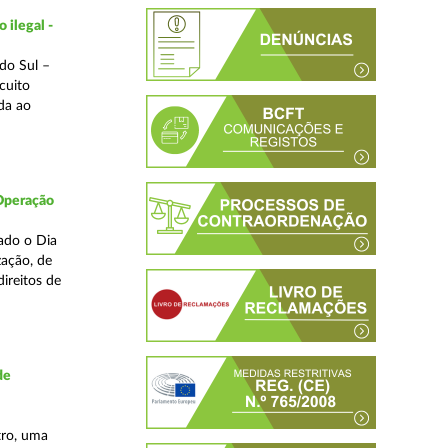
 ilegal -
do Sul –
cuito
da ao
 Operação
ado o Dia
zação, de
ireitos de
de
tro, uma