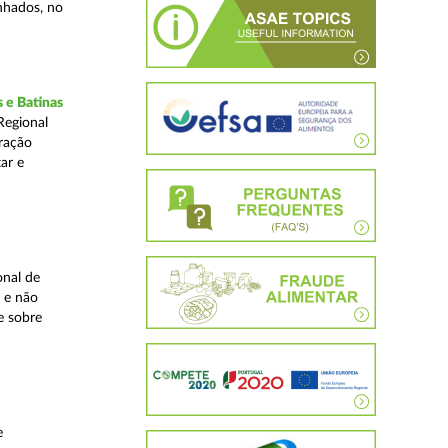
inhados, no
 e Batinas
Regional
ração
ar e
onal de
 e não
e sobre
e