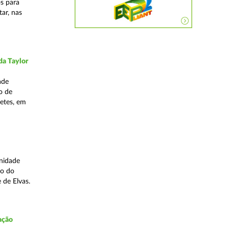
os para
ar, nas
da Taylor
ade
o de
hetes, em
Unidade
to do
e de Elvas.
ação