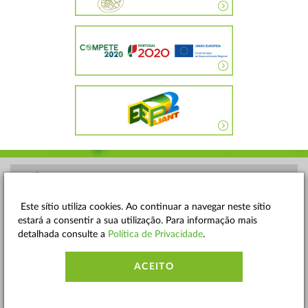
POLÍTICA DE PRIVACIDADE
TERMOS E CONDIÇÕES
Este sítio utiliza cookies. Ao continuar a navegar neste sítio
estará a consentir a sua utilização. Para informação mais
MAPA DO SITE
detalhada consulte a
Política de Privacidade
.
CONTACTOS
ACEITO
ACESSIBILIDADE