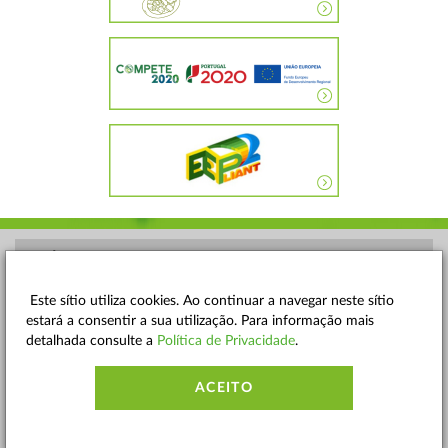
POLÍTICA DE PRIVACIDADE
TERMOS E CONDIÇÕES
Este sítio utiliza cookies. Ao continuar a navegar neste sítio
estará a consentir a sua utilização. Para informação mais
MAPA DO SITE
detalhada consulte a
Política de Privacidade
.
CONTACTOS
ACEITO
ACESSIBILIDADE