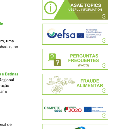
de
tro, uma
inhados, no
 e Batinas
Regional
ração
ar e
onal de