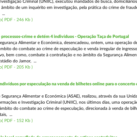
nvestigação Criminal (UNIIC), executou mandados de busca, domiciliários
no âmbito de um inquérito em investigação, pela prática do crime de fraud
...
o( PDF - 246 Kb )
 processos-crime e detém 4 indivíduos - Operação Taça de Portugal
Segurança Alimentar e Económica, desencadeou, ontem, uma operação d
 âmbito do combate ao crime de especulação e venda irregular de ingress
vo, bem como, combate à contrafação e no âmbito da Segurança Aliment
stádio do Jamor, ...
o( PDF - 205 Kb )
divíduos por especulação na venda de bilhetes online para o concerto 
 Segurança Alimentar e Económica (ASAE), realizou, através da sua Unid
ormações e Investigação Criminal (UNIIC), nos últimos dias, uma operaçã
o âmbito do combate ao crime de especulação, direcionada à venda de bil
ais, ...
o( PDF - 152 Kb )