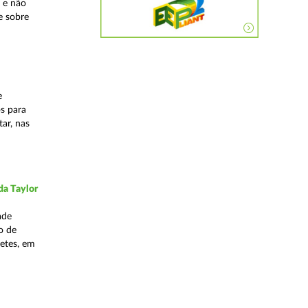
 e não
e sobre
e
os para
ar, nas
da Taylor
ade
o de
hetes, em