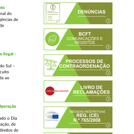
nto
nal do
gências de
 de
 ilegal -
do Sul –
cuito
da ao
 Operação
ado o Dia
zação, de
ireitos de