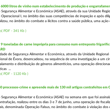
6000 litros de vinho num estabelecimento de produção e engarrafame
 Segurança Alimentar e Económica (ASAE), através da sua Unidade Regio
 Operacional I, no âmbito das suas competências de inspeção e após dili
alizou, no âmbito do combate a ilícitos contra a saúde pública, uma ação
o( PDF - 341 Kb )
 toneladas de carne imprópria para consumo num entreposto frigorifico
ARD
dade de Segurança Alimentar e Económica, através da Unidade Regional 
onal de Évora, desencadeou, na sequência de uma investigação a um cir
alamento e distribuição de géneros alimentícios, uma operação direciona
icas ...
o( PDF - 1120 Kb )
0 processos-crime e apreende mais de 130 mil artigos contrafeitos em
 Segurança Alimentar e Económica (ASAE) na semana em que foi assinal
trafação, realizou entre os dias 3 e 7 de junho, uma operação de fiscali
País, denominada Operação Falsus, no âmbito do combate à violação dos d