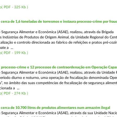
o( PDF - 325 Kb )
erca de 1,6 toneladas de torresmos e instaura processo-crime por frau
 Segurança Alimentar e Económica (ASAE), realizou, através da Brigada
as Indústrias de Produtos de Origem Animal, da Unidade Regional do Cen
alização e controlo direcionada ao fabrico de refeições e pratos pré-coz
te a ...
o( PDF - 199 Kb )
1 processo-crime e 12 processos de contraordenação em Operação Capas
 Segurança Alimentar e Económica (ASAE), realizou, através da Unidade 
eríodo diurno e noturno, uma operação de fiscalização denominada Ope
s”, no âmbito das suas competências de fiscalização de segurança aliment
ionada a ...
o( PDF - 274 Kb )
erca de 10.700 litros de produtos alimentares num armazém ilegal
 Segurança Alimentar e Económica (ASAE), através da sua Unidade Naci