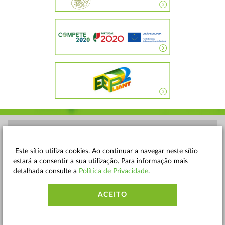
POLÍTICA DE PRIVACIDADE
TERMOS E CONDIÇÕES
Este sítio utiliza cookies. Ao continuar a navegar neste sítio
estará a consentir a sua utilização. Para informação mais
MAPA DO SITE
detalhada consulte a
Política de Privacidade
.
CONTACTOS
ACEITO
ACESSIBILIDADE