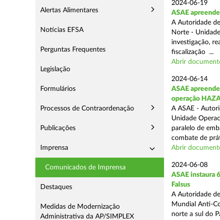
2024-06-19
Alertas Alimentares
ASAE apreende 
A Autoridade de
Notícias EFSA
Norte - Unidade
investigação, re
Perguntas Frequentes
fiscalização ...
Abrir document
Legislação
2024-06-14
Formulários
ASAE apreende 9
operação HAZ
Processos de Contraordenação
A ASAE - Autori
Unidade Operaci
Publicações
paralelo de emb
combate de prát
Imprensa
Abrir document
2024-06-08
Comunicados de Imprensa
ASAE instaura 6
Falsus
Destaques
A Autoridade de
Mundial Anti-Con
Medidas de Modernização
norte a sul do 
Administrativa da AP/SIMPLEX