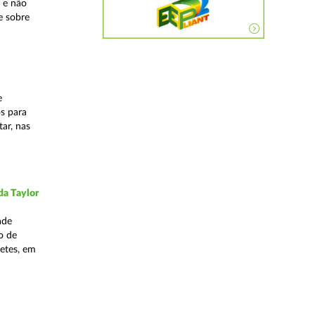
 e não
e sobre
e
os para
ar, nas
da Taylor
ade
o de
hetes, em