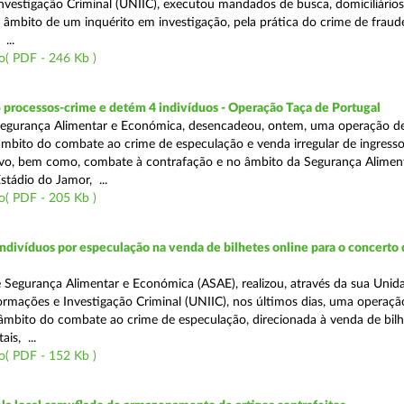
nvestigação Criminal (UNIIC), executou mandados de busca, domiciliários
no âmbito de um inquérito em investigação, pela prática do crime de fraud
...
o( PDF - 246 Kb )
 processos-crime e detém 4 indivíduos - Operação Taça de Portugal
Segurança Alimentar e Económica, desencadeou, ontem, uma operação d
 âmbito do combate ao crime de especulação e venda irregular de ingress
vo, bem como, combate à contrafação e no âmbito da Segurança Aliment
stádio do Jamor, ...
o( PDF - 205 Kb )
divíduos por especulação na venda de bilhetes online para o concerto 
 Segurança Alimentar e Económica (ASAE), realizou, através da sua Unid
ormações e Investigação Criminal (UNIIC), nos últimos dias, uma operaçã
o âmbito do combate ao crime de especulação, direcionada à venda de bil
ais, ...
o( PDF - 152 Kb )