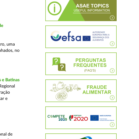
de
tro, uma
inhados, no
 e Batinas
Regional
ração
ar e
onal de