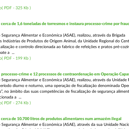
o( PDF - 325 Kb )
erca de 1,6 toneladas de torresmos e instaura processo-crime por frau
 Segurança Alimentar e Económica (ASAE), realizou, através da Brigada
as Indústrias de Produtos de Origem Animal, da Unidade Regional do Cen
alização e controlo direcionada ao fabrico de refeições e pratos pré-coz
te a ...
o( PDF - 199 Kb )
1 processo-crime e 12 processos de contraordenação em Operação Capas
 Segurança Alimentar e Económica (ASAE), realizou, através da Unidade 
eríodo diurno e noturno, uma operação de fiscalização denominada Ope
s”, no âmbito das suas competências de fiscalização de segurança aliment
ionada a ...
o( PDF - 274 Kb )
erca de 10.700 litros de produtos alimentares num armazém ilegal
 Segurança Alimentar e Económica (ASAE), através da sua Unidade Naci