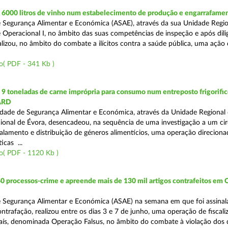
6000 litros de vinho num estabelecimento de produção e engarrafame
 Segurança Alimentar e Económica (ASAE), através da sua Unidade Regio
 Operacional I, no âmbito das suas competências de inspeção e após dili
alizou, no âmbito do combate a ilícitos contra a saúde pública, uma ação
o( PDF - 341 Kb )
 toneladas de carne imprópria para consumo num entreposto frigorifico
ARD
dade de Segurança Alimentar e Económica, através da Unidade Regional 
onal de Évora, desencadeou, na sequência de uma investigação a um cir
alamento e distribuição de géneros alimentícios, uma operação direciona
icas ...
o( PDF - 1120 Kb )
0 processos-crime e apreende mais de 130 mil artigos contrafeitos em
 Segurança Alimentar e Económica (ASAE) na semana em que foi assinal
trafação, realizou entre os dias 3 e 7 de junho, uma operação de fiscali
País, denominada Operação Falsus, no âmbito do combate à violação dos d