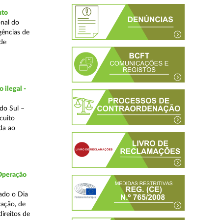
nto
nal do
gências de
 de
 ilegal -
do Sul –
cuito
da ao
 Operação
ado o Dia
zação, de
ireitos de