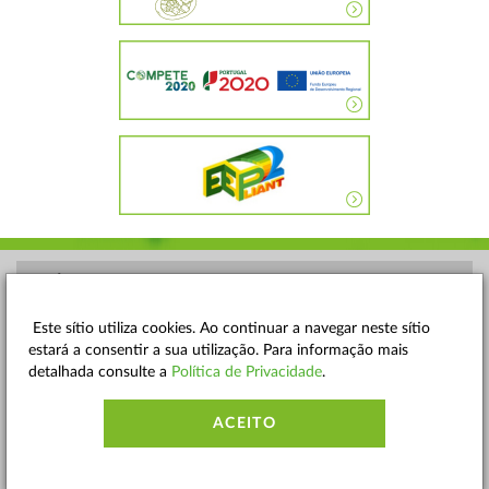
POLÍTICA DE PRIVACIDADE
TERMOS E CONDIÇÕES
Este sítio utiliza cookies. Ao continuar a navegar neste sítio
estará a consentir a sua utilização. Para informação mais
MAPA DO SITE
detalhada consulte a
Política de Privacidade
.
CONTACTOS
ACEITO
ACESSIBILIDADE