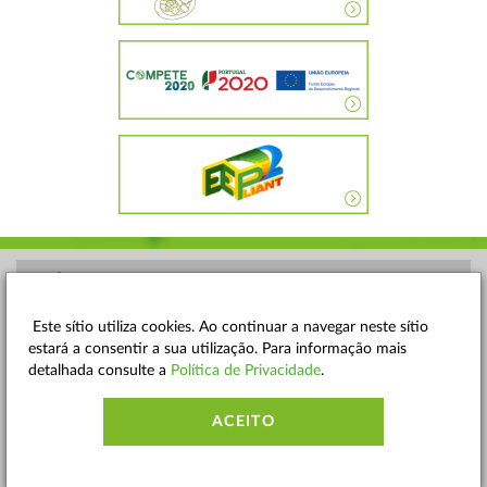
POLÍTICA DE PRIVACIDADE
TERMOS E CONDIÇÕES
Este sítio utiliza cookies. Ao continuar a navegar neste sítio
estará a consentir a sua utilização. Para informação mais
MAPA DO SITE
detalhada consulte a
Política de Privacidade
.
CONTACTOS
ACEITO
ACESSIBILIDADE