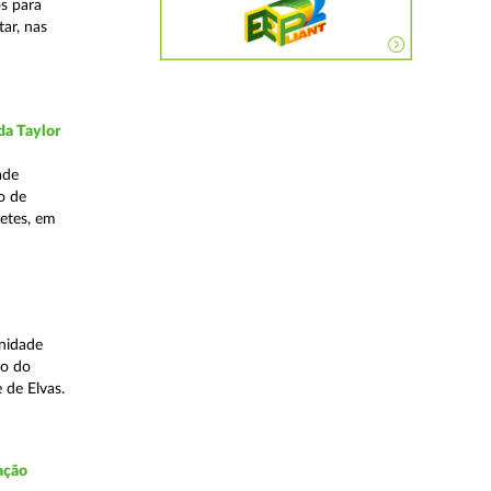
os para
ar, nas
da Taylor
ade
o de
hetes, em
Unidade
to do
e de Elvas.
ação