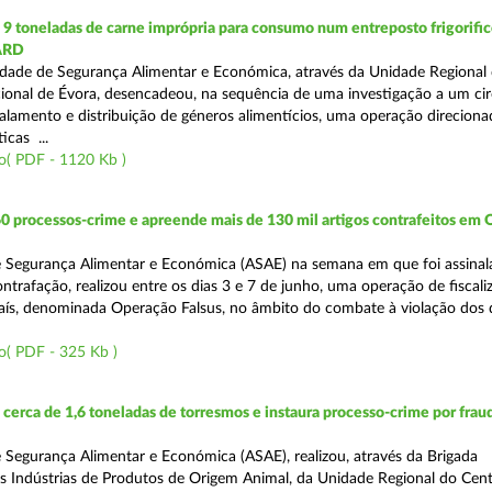
 toneladas de carne imprópria para consumo num entreposto frigorifico
ARD
dade de Segurança Alimentar e Económica, através da Unidade Regional 
onal de Évora, desencadeou, na sequência de uma investigação a um cir
alamento e distribuição de géneros alimentícios, uma operação direciona
icas ...
o( PDF - 1120 Kb )
0 processos-crime e apreende mais de 130 mil artigos contrafeitos em
 Segurança Alimentar e Económica (ASAE) na semana em que foi assinal
trafação, realizou entre os dias 3 e 7 de junho, uma operação de fiscali
País, denominada Operação Falsus, no âmbito do combate à violação dos d
o( PDF - 325 Kb )
erca de 1,6 toneladas de torresmos e instaura processo-crime por frau
 Segurança Alimentar e Económica (ASAE), realizou, através da Brigada
as Indústrias de Produtos de Origem Animal, da Unidade Regional do Cen