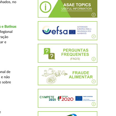
inhados, no
 e Batinas
Regional
ração
ar e
onal de
 e não
e sobre
e