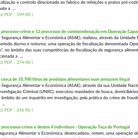
alização e controlo direcionada ao fabrico de refeições e pratos pré-coz
te a ...
o( PDF - 199 Kb )
1 processo-crime e 12 processos de contraordenação em Operação Capas
 Segurança Alimentar e Económica (ASAE), realizou, através da Unidade 
eríodo diurno e noturno, uma operação de fiscalização denominada Ope
s”, no âmbito das suas competências de fiscalização de segurança aliment
ionada a ...
o( PDF - 274 Kb )
erca de 10.700 litros de produtos alimentares num armazém ilegal
 Segurança Alimentar e Económica (ASAE), através da sua Unidade Naci
nvestigação Criminal (UNIIC), executou mandados de busca, domiciliários
no âmbito de um inquérito em investigação, pela prática do crime de fraud
...
o( PDF - 246 Kb )
 processos-crime e detém 4 indivíduos - Operação Taça de Portugal
Segurança Alimentar e Económica, desencadeou, ontem, uma operação d