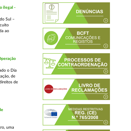
 ilegal -
do Sul –
cuito
da ao
 Operação
ado o Dia
zação, de
ireitos de
de
tro, uma