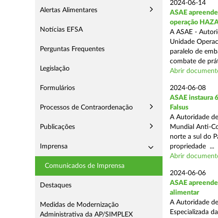
2024-06-14
Alertas Alimentares
ASAE apreende 9
operação HAZ
Notícias EFSA
A ASAE - Autori
Unidade Operaci
Perguntas Frequentes
paralelo de emb
combate de prát
Legislação
Abrir document
Formulários
2024-06-08
ASAE instaura 6
Processos de Contraordenação
Falsus
A Autoridade de
Publicações
Mundial Anti-Con
norte a sul do 
Imprensa
propriedade ...
Abrir document
Comunicados de Imprensa
2024-06-06
ASAE apreende c
Destaques
alimentar
A Autoridade de
Medidas de Modernização
Especializada d
Administrativa da AP/SIMPLEX