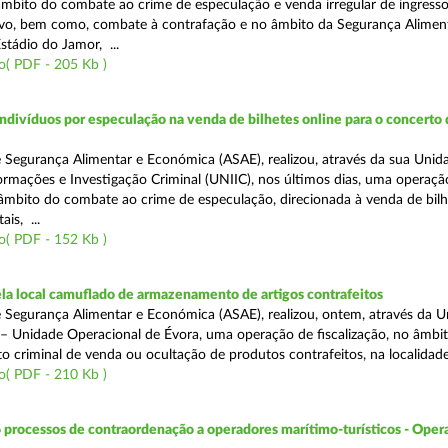
 âmbito do combate ao crime de especulação e venda irregular de ingress
vo, bem como, combate à contrafação e no âmbito da Segurança Aliment
stádio do Jamor, ...
o( PDF - 205 Kb )
divíduos por especulação na venda de bilhetes online para o concerto 
 Segurança Alimentar e Económica (ASAE), realizou, através da sua Unid
ormações e Investigação Criminal (UNIIC), nos últimos dias, uma operaçã
o âmbito do combate ao crime de especulação, direcionada à venda de bil
ais, ...
o( PDF - 152 Kb )
a local camuflado de armazenamento de artigos contrafeitos
 Segurança Alimentar e Económica (ASAE), realizou, ontem, através da 
 – Unidade Operacional de Évora, uma operação de fiscalização, no âmbi
to criminal de venda ou ocultação de produtos contrafeitos, na localidad
o( PDF - 210 Kb )
 processos de contraordenação a operadores marítimo-turísticos - Oper