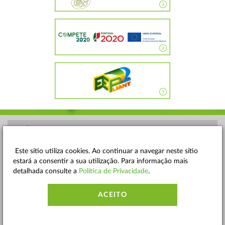
POLÍTICA DE PRIVACIDADE
TERMOS E CONDIÇÕES
Este sítio utiliza cookies. Ao continuar a navegar neste sítio
estará a consentir a sua utilização. Para informação mais
MAPA DO SITE
detalhada consulte a
Política de Privacidade
.
CONTACTOS
ACEITO
ACESSIBILIDADE