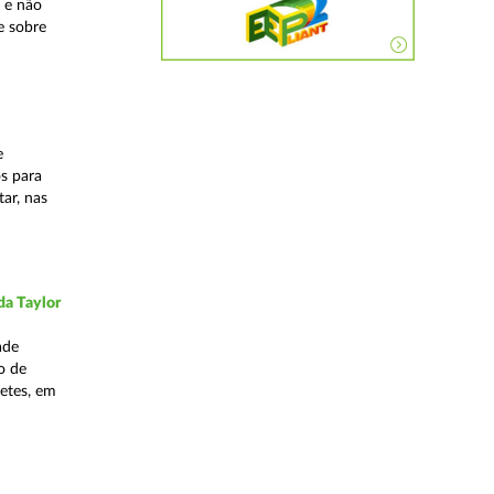
 e não
e sobre
e
os para
ar, nas
da Taylor
ade
o de
hetes, em