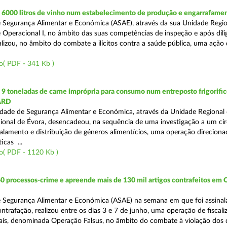
6000 litros de vinho num estabelecimento de produção e engarrafame
 Segurança Alimentar e Económica (ASAE), através da sua Unidade Regio
 Operacional I, no âmbito das suas competências de inspeção e após dili
alizou, no âmbito do combate a ilícitos contra a saúde pública, uma ação
o( PDF - 341 Kb )
 toneladas de carne imprópria para consumo num entreposto frigorifico
ARD
dade de Segurança Alimentar e Económica, através da Unidade Regional 
onal de Évora, desencadeou, na sequência de uma investigação a um cir
alamento e distribuição de géneros alimentícios, uma operação direciona
icas ...
o( PDF - 1120 Kb )
0 processos-crime e apreende mais de 130 mil artigos contrafeitos em
 Segurança Alimentar e Económica (ASAE) na semana em que foi assinal
trafação, realizou entre os dias 3 e 7 de junho, uma operação de fiscali
País, denominada Operação Falsus, no âmbito do combate à violação dos d