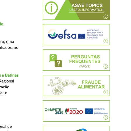
de
tro, uma
inhados, no
 e Batinas
Regional
ração
ar e
onal de