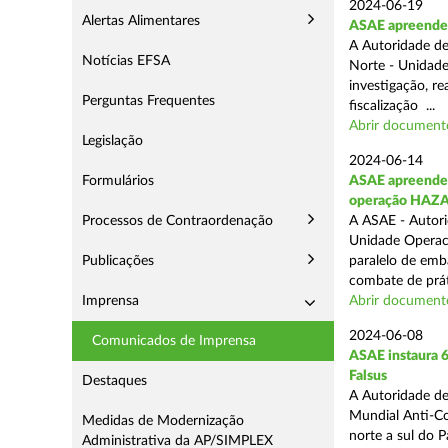
2024-06-19
Alertas Alimentares
ASAE apreende 
A Autoridade de
Notícias EFSA
Norte - Unidade
investigação, re
Perguntas Frequentes
fiscalização ...
Abrir document
Legislação
2024-06-14
Formulários
ASAE apreende 9
operação HAZ
Processos de Contraordenação
A ASAE - Autori
Unidade Operaci
Publicações
paralelo de emb
combate de prát
Imprensa
Abrir document
2024-06-08
Comunicados de Imprensa
ASAE instaura 6
Falsus
Destaques
A Autoridade de
Mundial Anti-Con
Medidas de Modernização
norte a sul do 
Administrativa da AP/SIMPLEX