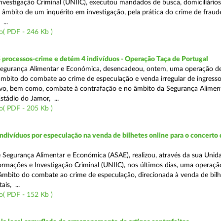
nvestigação Criminal (UNIIC), executou mandados de busca, domiciliários
no âmbito de um inquérito em investigação, pela prática do crime de fraud
...
o( PDF - 246 Kb )
 processos-crime e detém 4 indivíduos - Operação Taça de Portugal
Segurança Alimentar e Económica, desencadeou, ontem, uma operação d
 âmbito do combate ao crime de especulação e venda irregular de ingress
vo, bem como, combate à contrafação e no âmbito da Segurança Aliment
stádio do Jamor, ...
o( PDF - 205 Kb )
divíduos por especulação na venda de bilhetes online para o concerto 
 Segurança Alimentar e Económica (ASAE), realizou, através da sua Unid
ormações e Investigação Criminal (UNIIC), nos últimos dias, uma operaçã
o âmbito do combate ao crime de especulação, direcionada à venda de bil
ais, ...
o( PDF - 152 Kb )