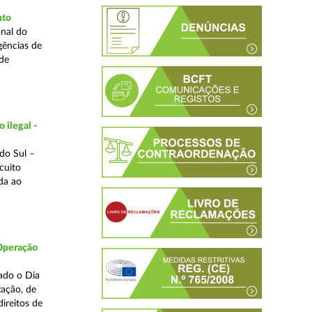
nto
nal do
gências de
 de
 ilegal -
do Sul –
cuito
da ao
 Operação
ado o Dia
zação, de
ireitos de