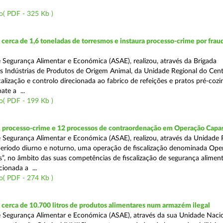
o( PDF - 325 Kb )
erca de 1,6 toneladas de torresmos e instaura processo-crime por frau
 Segurança Alimentar e Económica (ASAE), realizou, através da Brigada
as Indústrias de Produtos de Origem Animal, da Unidade Regional do Cen
alização e controlo direcionada ao fabrico de refeições e pratos pré-coz
te a ...
o( PDF - 199 Kb )
1 processo-crime e 12 processos de contraordenação em Operação Capas
 Segurança Alimentar e Económica (ASAE), realizou, através da Unidade 
eríodo diurno e noturno, uma operação de fiscalização denominada Ope
s”, no âmbito das suas competências de fiscalização de segurança aliment
ionada a ...
o( PDF - 274 Kb )
erca de 10.700 litros de produtos alimentares num armazém ilegal
 Segurança Alimentar e Económica (ASAE), através da sua Unidade Naci