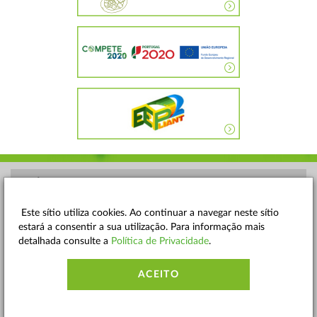
POLÍTICA DE PRIVACIDADE
TERMOS E CONDIÇÕES
Este sítio utiliza cookies. Ao continuar a navegar neste sítio
estará a consentir a sua utilização. Para informação mais
MAPA DO SITE
detalhada consulte a
Política de Privacidade
.
CONTACTOS
ACEITO
ACESSIBILIDADE