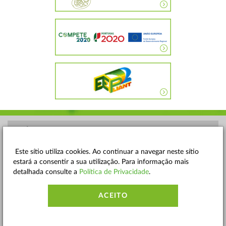
POLÍTICA DE PRIVACIDADE
TERMOS E CONDIÇÕES
Este sítio utiliza cookies. Ao continuar a navegar neste sítio
estará a consentir a sua utilização. Para informação mais
MAPA DO SITE
detalhada consulte a
Política de Privacidade
.
CONTACTOS
ACEITO
ACESSIBILIDADE