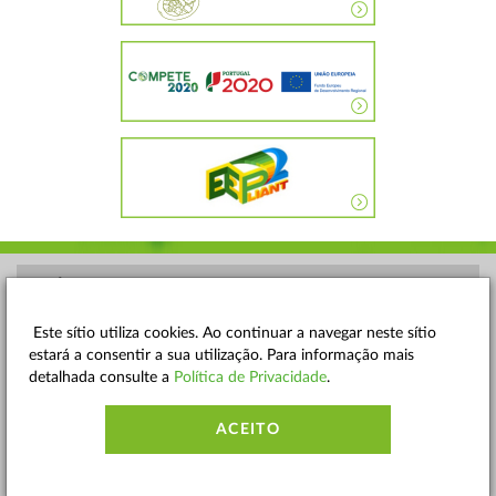
POLÍTICA DE PRIVACIDADE
TERMOS E CONDIÇÕES
Este sítio utiliza cookies. Ao continuar a navegar neste sítio
estará a consentir a sua utilização. Para informação mais
MAPA DO SITE
detalhada consulte a
Política de Privacidade
.
CONTACTOS
ACEITO
ACESSIBILIDADE