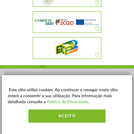
POLÍTICA DE PRIVACIDADE
TERMOS E CONDIÇÕES
Este sítio utiliza cookies. Ao continuar a navegar neste sítio
estará a consentir a sua utilização. Para informação mais
MAPA DO SITE
detalhada consulte a
Política de Privacidade
.
CONTACTOS
ACEITO
ACESSIBILIDADE