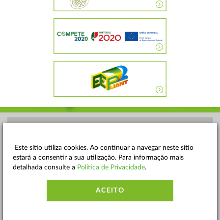
POLÍTICA DE PRIVACIDADE
TERMOS E CONDIÇÕES
Este sítio utiliza cookies. Ao continuar a navegar neste sítio
estará a consentir a sua utilização. Para informação mais
MAPA DO SITE
detalhada consulte a
Política de Privacidade
.
CONTACTOS
ACEITO
ACESSIBILIDADE