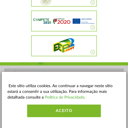
POLÍTICA DE PRIVACIDADE
TERMOS E CONDIÇÕES
Este sítio utiliza cookies. Ao continuar a navegar neste sítio
estará a consentir a sua utilização. Para informação mais
MAPA DO SITE
detalhada consulte a
Política de Privacidade
.
CONTACTOS
ACEITO
ACESSIBILIDADE