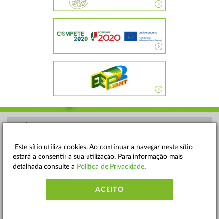
POLÍTICA DE PRIVACIDADE
TERMOS E CONDIÇÕES
Este sítio utiliza cookies. Ao continuar a navegar neste sítio
estará a consentir a sua utilização. Para informação mais
MAPA DO SITE
detalhada consulte a
Política de Privacidade
.
CONTACTOS
ACEITO
ACESSIBILIDADE