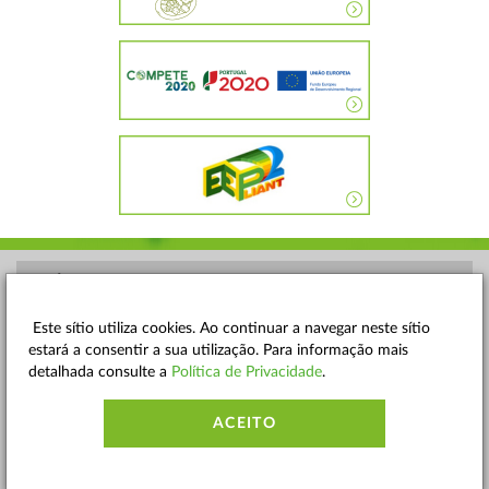
POLÍTICA DE PRIVACIDADE
TERMOS E CONDIÇÕES
Este sítio utiliza cookies. Ao continuar a navegar neste sítio
estará a consentir a sua utilização. Para informação mais
MAPA DO SITE
detalhada consulte a
Política de Privacidade
.
CONTACTOS
ACEITO
ACESSIBILIDADE