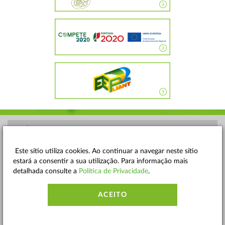
POLÍTICA DE PRIVACIDADE
TERMOS E CONDIÇÕES
Este sítio utiliza cookies. Ao continuar a navegar neste sítio
estará a consentir a sua utilização. Para informação mais
MAPA DO SITE
detalhada consulte a
Política de Privacidade
.
CONTACTOS
ACEITO
ACESSIBILIDADE