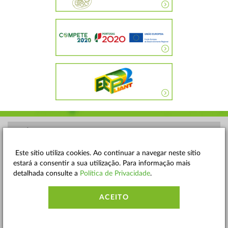
POLÍTICA DE PRIVACIDADE
TERMOS E CONDIÇÕES
Este sítio utiliza cookies. Ao continuar a navegar neste sítio
estará a consentir a sua utilização. Para informação mais
MAPA DO SITE
detalhada consulte a
Política de Privacidade
.
CONTACTOS
ACEITO
ACESSIBILIDADE