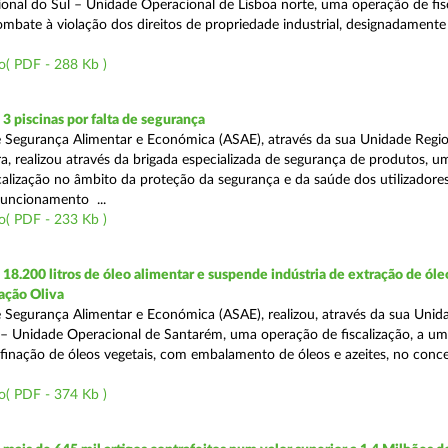
onal do Sul – Unidade Operacional de Lisboa norte, uma operação de fisc
bate à violação dos direitos de propriedade industrial, designadamente o
o( PDF - 288 Kb )
 piscinas por falta de segurança
 Segurança Alimentar e Económica (ASAE), através da sua Unidade Regio
a, realizou através da brigada especializada de segurança de produtos, u
calização no âmbito da proteção da segurança e da saúde dos utilizadores
funcionamento ...
o( PDF - 233 Kb )
8.200 litros de óleo alimentar e suspende indústria de extração de óle
ação Oliva
 Segurança Alimentar e Económica (ASAE), realizou, através da sua Unid
 – Unidade Operacional de Santarém, uma operação de fiscalização, a um
efinação de óleos vegetais, com embalamento de óleos e azeites, no conc
o( PDF - 374 Kb )