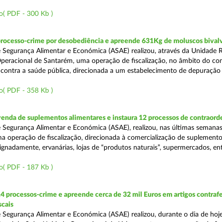
o( PDF - 300 Kb )
processo-crime por desobediência e apreende 631Kg de moluscos bival
 Segurança Alimentar e Económica (ASAE) realizou, através da Unidade 
peracional de Santarém, uma operação de fiscalização, no âmbito do co
is contra a saúde pública, direcionada a um estabelecimento de depuração
o( PDF - 358 Kb )
venda de suplementos alimentares e instaura 12 processos de contraor
 Segurança Alimentar e Económica (ASAE), realizou, nas últimas semanas
uma operação de fiscalização, direcionada à comercialização de suplement
ignadamente, ervanárias, lojas de “produtos naturais”, supermercados, ent
o( PDF - 187 Kb )
4 processos-crime e apreende cerca de 32 mil Euros em artigos contraf
scais
 Segurança Alimentar e Económica (ASAE) realizou, durante o dia de hoje