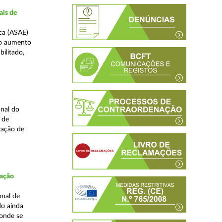
ais de
ca (ASAE)
ao aumento
ilitado,
nal do
 de
zação de
fação
onal de
do ainda
 onde se