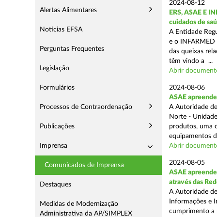
2024-08-12
Alertas Alimentares
ERS, ASAE E IN
cuidados de saú
Notícias EFSA
A Entidade Regu
e o INFARMED -
Perguntas Frequentes
das queixas rel
têm vindo a ...
Legislação
Abrir document
Formulários
2024-08-06
ASAE apreende m
Processos de Contraordenação
A Autoridade de
Norte - Unidade
Publicações
produtos, uma o
equipamentos de
Imprensa
Abrir document
2024-08-05
Comunicados de Imprensa
ASAE apreende m
através das Re
Destaques
A Autoridade de
Informações e I
Medidas de Modernização
cumprimento a m
Administrativa da AP/SIMPLEX