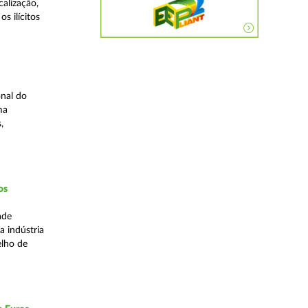
alização,
s ilícitos
nal do
ma
,
os
ade
a indústria
elho de