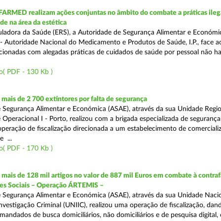
FARMED realizam ações conjuntas no âmbito do combate a práticas ileg
de na área da estética
ladora da Saúde (ERS), a Autoridade de Segurança Alimentar e Económi
 Autoridade Nacional do Medicamento e Produtos de Saúde, I.P., face 
acionadas com alegadas práticas de cuidados de saúde por pessoal não hab
o( PDF - 130 Kb )
ais de 2 700 extintores por falta de segurança
 Segurança Alimentar e Económica (ASAE), através da sua Unidade Regio
 Operacional I - Porto, realizou com a brigada especializada de segurança
peração de fiscalização direcionada a um estabelecimento de comerciali
 ...
o( PDF - 170 Kb )
ais de 128 mil artigos no valor de 887 mil Euros em combate à contra
des Sociais – Operação ÁRTEMIS –
 Segurança Alimentar e Económica (ASAE), através da sua Unidade Naci
nvestigação Criminal (UNIIC), realizou uma operação de fiscalização, dan
andados de busca domiciliários, não domiciliários e de pesquisa digital,