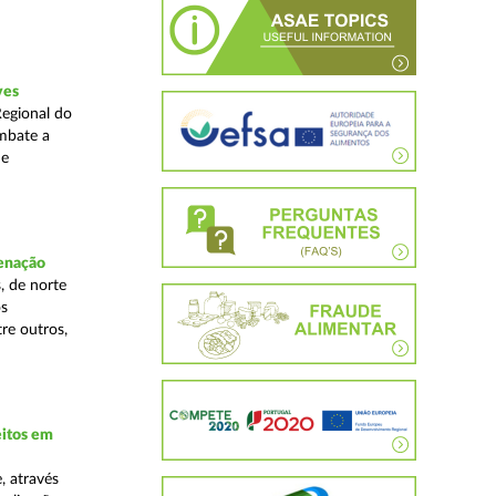
ves
Regional do
mbate a
 e
denação
, de norte
os
re outros,
eitos em
, através