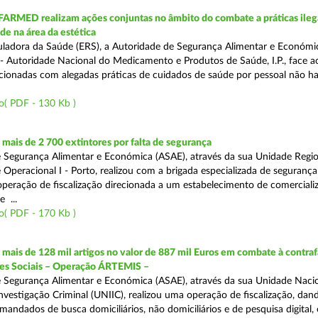
FARMED realizam ações conjuntas no âmbito do combate a práticas ileg
de na área da estética
ladora da Saúde (ERS), a Autoridade de Segurança Alimentar e Económi
 Autoridade Nacional do Medicamento e Produtos de Saúde, I.P., face 
acionadas com alegadas práticas de cuidados de saúde por pessoal não hab
o( PDF - 130 Kb )
ais de 2 700 extintores por falta de segurança
 Segurança Alimentar e Económica (ASAE), através da sua Unidade Regio
 Operacional I - Porto, realizou com a brigada especializada de segurança
peração de fiscalização direcionada a um estabelecimento de comerciali
 ...
o( PDF - 170 Kb )
ais de 128 mil artigos no valor de 887 mil Euros em combate à contra
des Sociais – Operação ÁRTEMIS –
 Segurança Alimentar e Económica (ASAE), através da sua Unidade Naci
nvestigação Criminal (UNIIC), realizou uma operação de fiscalização, dan
andados de busca domiciliários, não domiciliários e de pesquisa digital,