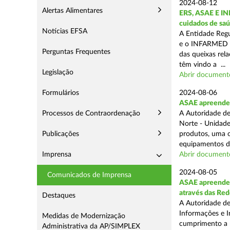
2024-08-12
Alertas Alimentares
ERS, ASAE E IN
cuidados de saú
Notícias EFSA
A Entidade Regu
e o INFARMED -
Perguntas Frequentes
das queixas rel
têm vindo a ...
Legislação
Abrir document
Formulários
2024-08-06
ASAE apreende m
Processos de Contraordenação
A Autoridade de
Norte - Unidade
Publicações
produtos, uma o
equipamentos de
Imprensa
Abrir document
2024-08-05
Comunicados de Imprensa
ASAE apreende m
através das Re
Destaques
A Autoridade de
Informações e I
Medidas de Modernização
cumprimento a m
Administrativa da AP/SIMPLEX