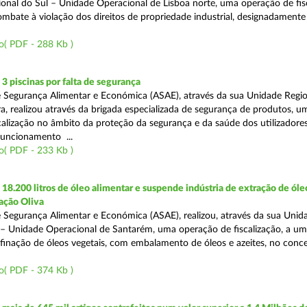
onal do Sul – Unidade Operacional de Lisboa norte, uma operação de fisc
bate à violação dos direitos de propriedade industrial, designadamente o
o( PDF - 288 Kb )
 piscinas por falta de segurança
 Segurança Alimentar e Económica (ASAE), através da sua Unidade Regio
a, realizou através da brigada especializada de segurança de produtos, u
calização no âmbito da proteção da segurança e da saúde dos utilizadores
funcionamento ...
o( PDF - 233 Kb )
8.200 litros de óleo alimentar e suspende indústria de extração de óle
ação Oliva
 Segurança Alimentar e Económica (ASAE), realizou, através da sua Unid
 – Unidade Operacional de Santarém, uma operação de fiscalização, a um
efinação de óleos vegetais, com embalamento de óleos e azeites, no conc
o( PDF - 374 Kb )