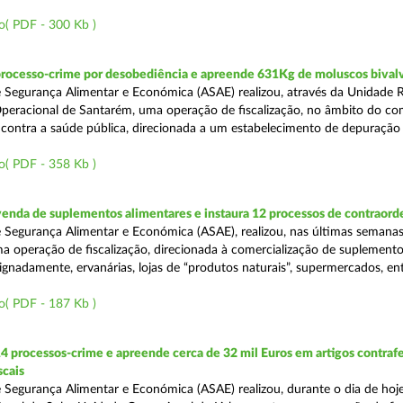
o( PDF - 300 Kb )
processo-crime por desobediência e apreende 631Kg de moluscos bival
 Segurança Alimentar e Económica (ASAE) realizou, através da Unidade 
peracional de Santarém, uma operação de fiscalização, no âmbito do co
is contra a saúde pública, direcionada a um estabelecimento de depuração
o( PDF - 358 Kb )
venda de suplementos alimentares e instaura 12 processos de contraor
 Segurança Alimentar e Económica (ASAE), realizou, nas últimas semanas
uma operação de fiscalização, direcionada à comercialização de suplement
ignadamente, ervanárias, lojas de “produtos naturais”, supermercados, ent
o( PDF - 187 Kb )
4 processos-crime e apreende cerca de 32 mil Euros em artigos contraf
scais
 Segurança Alimentar e Económica (ASAE) realizou, durante o dia de hoje