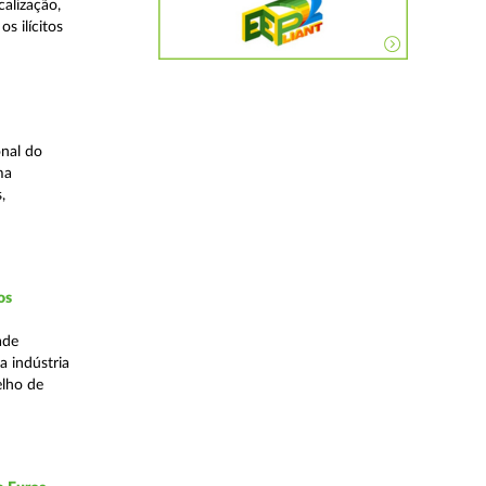
alização,
s ilícitos
nal do
ma
,
os
ade
a indústria
elho de