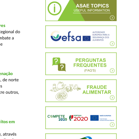
ves
Regional do
mbate a
 e
denação
, de norte
os
re outros,
eitos em
, através