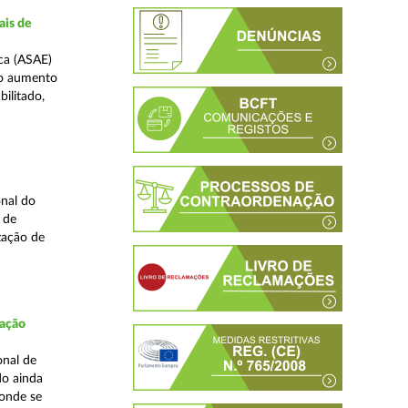
ais de
ca (ASAE)
ao aumento
ilitado,
nal do
 de
zação de
fação
onal de
do ainda
 onde se