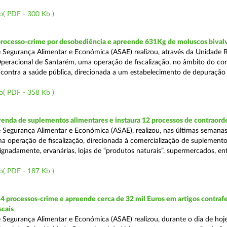
o( PDF - 300 Kb )
processo-crime por desobediência e apreende 631Kg de moluscos bival
 Segurança Alimentar e Económica (ASAE) realizou, através da Unidade 
peracional de Santarém, uma operação de fiscalização, no âmbito do co
is contra a saúde pública, direcionada a um estabelecimento de depuração
o( PDF - 358 Kb )
venda de suplementos alimentares e instaura 12 processos de contraor
 Segurança Alimentar e Económica (ASAE), realizou, nas últimas semanas
uma operação de fiscalização, direcionada à comercialização de suplement
ignadamente, ervanárias, lojas de “produtos naturais”, supermercados, ent
o( PDF - 187 Kb )
4 processos-crime e apreende cerca de 32 mil Euros em artigos contraf
scais
 Segurança Alimentar e Económica (ASAE) realizou, durante o dia de hoje