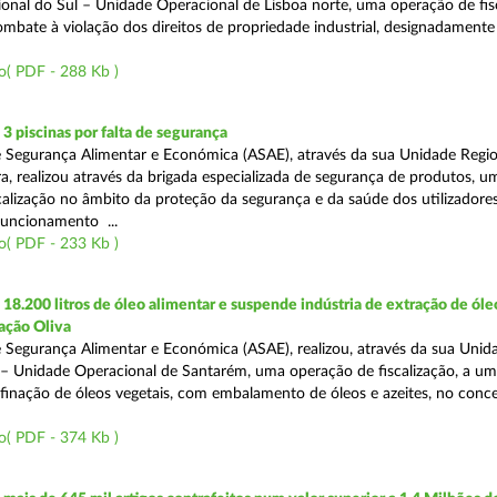
onal do Sul – Unidade Operacional de Lisboa norte, uma operação de fisc
bate à violação dos direitos de propriedade industrial, designadamente o
o( PDF - 288 Kb )
 piscinas por falta de segurança
 Segurança Alimentar e Económica (ASAE), através da sua Unidade Regio
a, realizou através da brigada especializada de segurança de produtos, u
calização no âmbito da proteção da segurança e da saúde dos utilizadores
funcionamento ...
o( PDF - 233 Kb )
8.200 litros de óleo alimentar e suspende indústria de extração de óle
ação Oliva
 Segurança Alimentar e Económica (ASAE), realizou, através da sua Unid
 – Unidade Operacional de Santarém, uma operação de fiscalização, a um
efinação de óleos vegetais, com embalamento de óleos e azeites, no conc
o( PDF - 374 Kb )