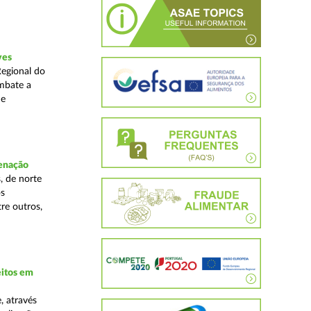
ves
Regional do
mbate a
 e
denação
, de norte
os
re outros,
eitos em
, através