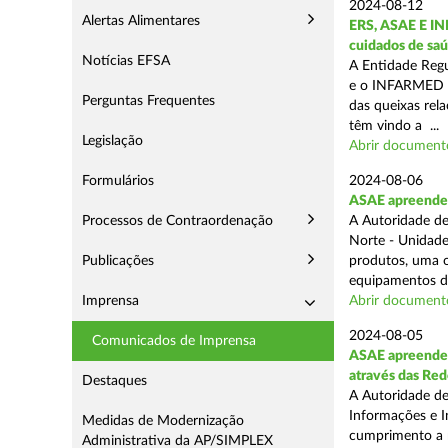
2024-08-12
Alertas Alimentares
ERS, ASAE E IN
cuidados de saú
Notícias EFSA
A Entidade Regu
e o INFARMED -
Perguntas Frequentes
das queixas rel
têm vindo a ...
Legislação
Abrir document
Formulários
2024-08-06
ASAE apreende m
Processos de Contraordenação
A Autoridade de
Norte - Unidade
Publicações
produtos, uma o
equipamentos de
Imprensa
Abrir document
2024-08-05
Comunicados de Imprensa
ASAE apreende m
através das Re
Destaques
A Autoridade de
Informações e I
Medidas de Modernização
cumprimento a m
Administrativa da AP/SIMPLEX