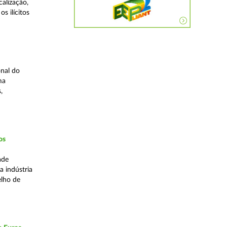
alização,
s ilícitos
nal do
ma
,
os
ade
a indústria
elho de