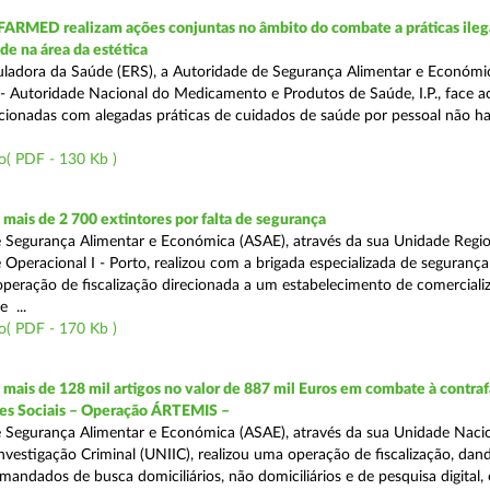
FARMED realizam ações conjuntas no âmbito do combate a práticas ileg
de na área da estética
ladora da Saúde (ERS), a Autoridade de Segurança Alimentar e Económi
 Autoridade Nacional do Medicamento e Produtos de Saúde, I.P., face 
acionadas com alegadas práticas de cuidados de saúde por pessoal não hab
o( PDF - 130 Kb )
ais de 2 700 extintores por falta de segurança
 Segurança Alimentar e Económica (ASAE), através da sua Unidade Regio
 Operacional I - Porto, realizou com a brigada especializada de segurança
peração de fiscalização direcionada a um estabelecimento de comerciali
 ...
o( PDF - 170 Kb )
ais de 128 mil artigos no valor de 887 mil Euros em combate à contra
des Sociais – Operação ÁRTEMIS –
 Segurança Alimentar e Económica (ASAE), através da sua Unidade Naci
nvestigação Criminal (UNIIC), realizou uma operação de fiscalização, dan
andados de busca domiciliários, não domiciliários e de pesquisa digital,