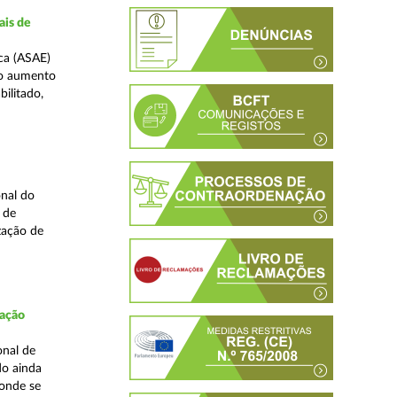
ais de
ca (ASAE)
ao aumento
ilitado,
nal do
 de
zação de
fação
onal de
do ainda
 onde se