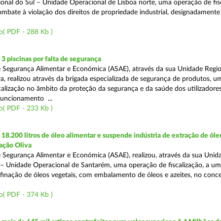
onal do Sul – Unidade Operacional de Lisboa norte, uma operação de fisc
bate à violação dos direitos de propriedade industrial, designadamente o
o( PDF - 288 Kb )
 piscinas por falta de segurança
 Segurança Alimentar e Económica (ASAE), através da sua Unidade Regio
a, realizou através da brigada especializada de segurança de produtos, u
calização no âmbito da proteção da segurança e da saúde dos utilizadores
funcionamento ...
o( PDF - 233 Kb )
8.200 litros de óleo alimentar e suspende indústria de extração de óle
ação Oliva
 Segurança Alimentar e Económica (ASAE), realizou, através da sua Unid
 – Unidade Operacional de Santarém, uma operação de fiscalização, a um
efinação de óleos vegetais, com embalamento de óleos e azeites, no conc
o( PDF - 374 Kb )