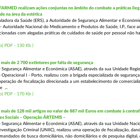
FARMED realizam ações conjuntas no âmbito do combate a práticas ileg
de na área da estética
ladora da Saúde (ERS), a Autoridade de Segurança Alimentar e Económi
 Autoridade Nacional do Medicamento e Produtos de Saúde, I.P., face 
acionadas com alegadas práticas de cuidados de saúde por pessoal não hab
o( PDF - 130 Kb )
ais de 2 700 extintores por falta de segurança
 Segurança Alimentar e Económica (ASAE), através da sua Unidade Regio
 Operacional I - Porto, realizou com a brigada especializada de segurança
peração de fiscalização direcionada a um estabelecimento de comerciali
 ...
o( PDF - 170 Kb )
ais de 128 mil artigos no valor de 887 mil Euros em combate à contra
des Sociais – Operação ÁRTEMIS –
 Segurança Alimentar e Económica (ASAE), através da sua Unidade Naci
nvestigação Criminal (UNIIC), realizou uma operação de fiscalização, dan
andados de busca domiciliários, não domiciliários e de pesquisa digital,