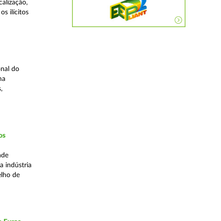
alização,
s ilícitos
nal do
ma
,
os
ade
a indústria
elho de