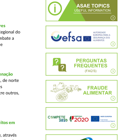
ves
Regional do
mbate a
 e
denação
, de norte
os
re outros,
eitos em
, através