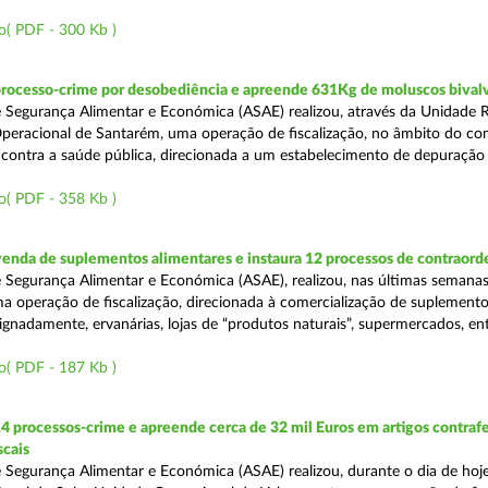
o( PDF - 300 Kb )
processo-crime por desobediência e apreende 631Kg de moluscos bival
 Segurança Alimentar e Económica (ASAE) realizou, através da Unidade 
peracional de Santarém, uma operação de fiscalização, no âmbito do co
is contra a saúde pública, direcionada a um estabelecimento de depuração
o( PDF - 358 Kb )
venda de suplementos alimentares e instaura 12 processos de contraor
 Segurança Alimentar e Económica (ASAE), realizou, nas últimas semanas
uma operação de fiscalização, direcionada à comercialização de suplement
ignadamente, ervanárias, lojas de “produtos naturais”, supermercados, ent
o( PDF - 187 Kb )
4 processos-crime e apreende cerca de 32 mil Euros em artigos contraf
scais
 Segurança Alimentar e Económica (ASAE) realizou, durante o dia de hoje