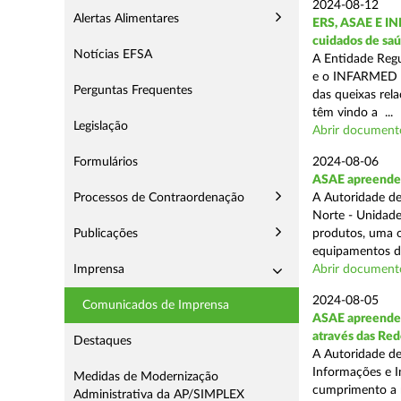
2024-08-12
Alertas Alimentares
ERS, ASAE E IN
cuidados de saú
Notícias EFSA
A Entidade Regu
e o INFARMED -
Perguntas Frequentes
das queixas rel
têm vindo a ...
Legislação
Abrir document
Formulários
2024-08-06
ASAE apreende m
Processos de Contraordenação
A Autoridade de
Norte - Unidade
Publicações
produtos, uma o
equipamentos de
Imprensa
Abrir document
2024-08-05
Comunicados de Imprensa
ASAE apreende m
através das Re
Destaques
A Autoridade de
Informações e I
Medidas de Modernização
cumprimento a m
Administrativa da AP/SIMPLEX