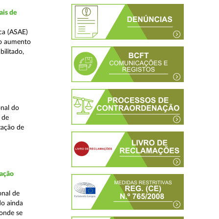
ais de
ca (ASAE)
ao aumento
ilitado,
nal do
 de
zação de
fação
onal de
do ainda
 onde se