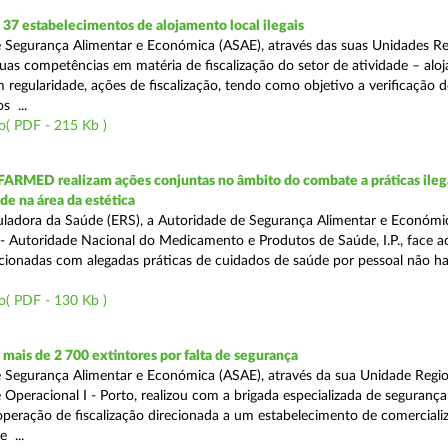
7 estabelecimentos de alojamento local ilegais
 Segurança Alimentar e Económica (ASAE), através das suas Unidades Re
uas competências em matéria de fiscalização do setor de atividade – alo
om regularidade, ações de fiscalização, tendo como objetivo a verificação 
s ...
o( PDF - 215 Kb )
FARMED realizam ações conjuntas no âmbito do combate a práticas ileg
de na área da estética
ladora da Saúde (ERS), a Autoridade de Segurança Alimentar e Económi
 Autoridade Nacional do Medicamento e Produtos de Saúde, I.P., face 
acionadas com alegadas práticas de cuidados de saúde por pessoal não hab
o( PDF - 130 Kb )
ais de 2 700 extintores por falta de segurança
 Segurança Alimentar e Económica (ASAE), através da sua Unidade Regio
 Operacional I - Porto, realizou com a brigada especializada de segurança
peração de fiscalização direcionada a um estabelecimento de comerciali
 ...