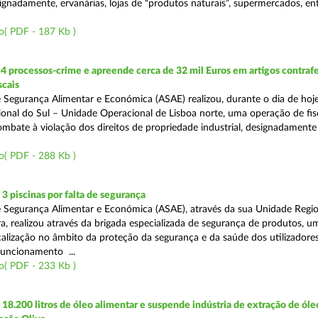
ignadamente, ervanárias, lojas de “produtos naturais”, supermercados, ent
o( PDF - 187 Kb )
4 processos-crime e apreende cerca de 32 mil Euros em artigos contraf
scais
 Segurança Alimentar e Económica (ASAE) realizou, durante o dia de hoje
onal do Sul – Unidade Operacional de Lisboa norte, uma operação de fisc
bate à violação dos direitos de propriedade industrial, designadamente o
o( PDF - 288 Kb )
 piscinas por falta de segurança
 Segurança Alimentar e Económica (ASAE), através da sua Unidade Regio
a, realizou através da brigada especializada de segurança de produtos, u
calização no âmbito da proteção da segurança e da saúde dos utilizadores
funcionamento ...
o( PDF - 233 Kb )
8.200 litros de óleo alimentar e suspende indústria de extração de óle