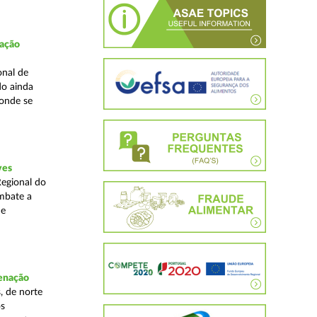
fação
onal de
do ainda
 onde se
ves
Regional do
mbate a
 e
denação
, de norte
os