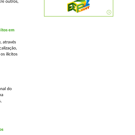
re outros,
eitos em
, através
alização,
s ilícitos
nal do
ma
,
os