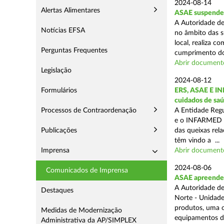
2024-08-14
Alertas Alimentares
ASAE suspende 3
A Autoridade de
Notícias EFSA
no âmbito das s
local, realiza c
Perguntas Frequentes
cumprimento do
Abrir document
Legislação
2024-08-12
Formulários
ERS, ASAE E IN
cuidados de saú
Processos de Contraordenação
A Entidade Regu
e o INFARMED -
Publicações
das queixas rel
têm vindo a ...
Imprensa
Abrir document
2024-08-06
Comunicados de Imprensa
ASAE apreende m
A Autoridade de
Destaques
Norte - Unidade
produtos, uma o
Medidas de Modernização
equipamentos de
Administrativa da AP/SIMPLEX