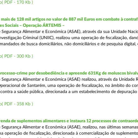
o( PDF - 170 Kb )
ais de 128 mil artigos no valor de 887 mil Euros em combate à contra
des Sociais – Operação ÁRTEMIS –
 Segurança Alimentar e Económica (ASAE), através da sua Unidade Naci
nvestigação Criminal (UNIIC), realizou uma operação de fiscalização, dan
andados de busca domiciliários, não domiciliários e de pesquisa digital,
o( PDF - 300 Kb )
processo-crime por desobediência e apreende 631Kg de moluscos bival
 Segurança Alimentar e Económica (ASAE) realizou, através da Unidade 
peracional de Santarém, uma operação de fiscalização, no âmbito do co
is contra a saúde pública, direcionada a um estabelecimento de depuração
o( PDF - 358 Kb )
venda de suplementos alimentares e instaura 12 processos de contraor
 Segurança Alimentar e Económica (ASAE), realizou, nas últimas semanas
uma operação de fiscalização, direcionada à comercialização de suplement