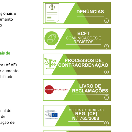
gionais e
jamento
do
ais de
ca (ASAE)
ao aumento
ilitado,
nal do
 de
zação de