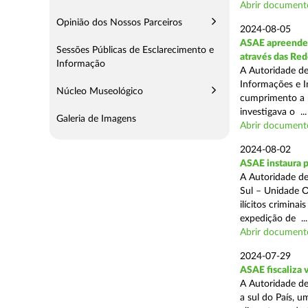
Abrir document
Opinião dos Nossos Parceiros
2024-08-05
ASAE apreende m
Sessões Públicas de Esclarecimento e
através das Re
Informação
A Autoridade de
Informações e I
Núcleo Museológico
cumprimento a m
investigava o ...
Galeria de Imagens
Abrir document
2024-08-02
ASAE instaura 
A Autoridade de
Sul – Unidade O
ilícitos crimina
expedição de ...
Abrir document
2024-07-29
ASAE fiscaliza 
A Autoridade de
a sul do País, 