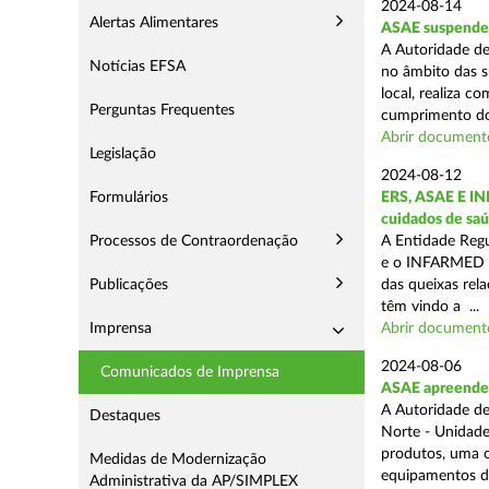
2024-08-14
Alertas Alimentares
ASAE suspende 3
A Autoridade de
Notícias EFSA
no âmbito das s
local, realiza c
Perguntas Frequentes
cumprimento do
Abrir document
Legislação
2024-08-12
Formulários
ERS, ASAE E IN
cuidados de saú
Processos de Contraordenação
A Entidade Regu
e o INFARMED -
Publicações
das queixas rel
têm vindo a ...
Imprensa
Abrir document
2024-08-06
Comunicados de Imprensa
ASAE apreende m
A Autoridade de
Destaques
Norte - Unidade
produtos, uma o
Medidas de Modernização
equipamentos de
Administrativa da AP/SIMPLEX