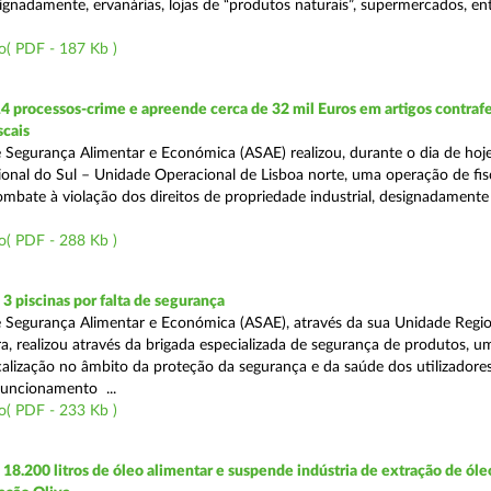
ignadamente, ervanárias, lojas de “produtos naturais”, supermercados, ent
o( PDF - 187 Kb )
4 processos-crime e apreende cerca de 32 mil Euros em artigos contraf
scais
 Segurança Alimentar e Económica (ASAE) realizou, durante o dia de hoje
onal do Sul – Unidade Operacional de Lisboa norte, uma operação de fisc
bate à violação dos direitos de propriedade industrial, designadamente o
o( PDF - 288 Kb )
 piscinas por falta de segurança
 Segurança Alimentar e Económica (ASAE), através da sua Unidade Regio
a, realizou através da brigada especializada de segurança de produtos, u
calização no âmbito da proteção da segurança e da saúde dos utilizadores
funcionamento ...
o( PDF - 233 Kb )
8.200 litros de óleo alimentar e suspende indústria de extração de óle