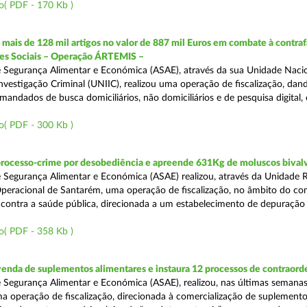
o( PDF - 170 Kb )
ais de 128 mil artigos no valor de 887 mil Euros em combate à contra
des Sociais – Operação ÁRTEMIS –
 Segurança Alimentar e Económica (ASAE), através da sua Unidade Naci
nvestigação Criminal (UNIIC), realizou uma operação de fiscalização, dan
andados de busca domiciliários, não domiciliários e de pesquisa digital,
o( PDF - 300 Kb )
processo-crime por desobediência e apreende 631Kg de moluscos bival
 Segurança Alimentar e Económica (ASAE) realizou, através da Unidade 
peracional de Santarém, uma operação de fiscalização, no âmbito do co
is contra a saúde pública, direcionada a um estabelecimento de depuração
o( PDF - 358 Kb )
venda de suplementos alimentares e instaura 12 processos de contraor
 Segurança Alimentar e Económica (ASAE), realizou, nas últimas semanas
uma operação de fiscalização, direcionada à comercialização de suplement