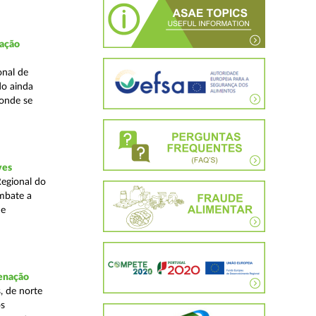
fação
onal de
do ainda
 onde se
ves
Regional do
mbate a
 e
denação
, de norte
os