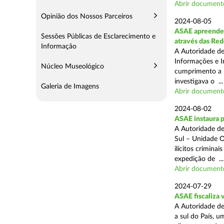
Abrir document
Opinião dos Nossos Parceiros
2024-08-05
ASAE apreende m
Sessões Públicas de Esclarecimento e
através das Re
Informação
A Autoridade de
Informações e I
Núcleo Museológico
cumprimento a m
investigava o ...
Galeria de Imagens
Abrir document
2024-08-02
ASAE instaura 
A Autoridade de
Sul – Unidade O
ilícitos crimina
expedição de ...
Abrir document
2024-07-29
ASAE fiscaliza 
A Autoridade de
a sul do País, 