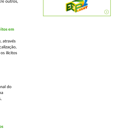
re outros,
eitos em
, através
alização,
s ilícitos
nal do
ma
,
os