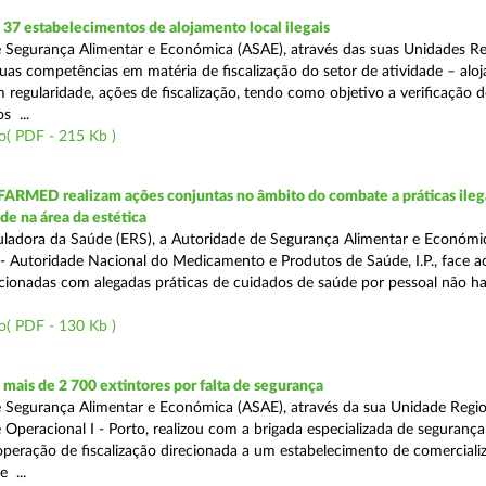
7 estabelecimentos de alojamento local ilegais
 Segurança Alimentar e Económica (ASAE), através das suas Unidades Re
uas competências em matéria de fiscalização do setor de atividade – alo
om regularidade, ações de fiscalização, tendo como objetivo a verificação 
s ...
o( PDF - 215 Kb )
FARMED realizam ações conjuntas no âmbito do combate a práticas ileg
de na área da estética
ladora da Saúde (ERS), a Autoridade de Segurança Alimentar e Económi
 Autoridade Nacional do Medicamento e Produtos de Saúde, I.P., face 
acionadas com alegadas práticas de cuidados de saúde por pessoal não hab
o( PDF - 130 Kb )
ais de 2 700 extintores por falta de segurança
 Segurança Alimentar e Económica (ASAE), através da sua Unidade Regio
 Operacional I - Porto, realizou com a brigada especializada de segurança
peração de fiscalização direcionada a um estabelecimento de comerciali
 ...