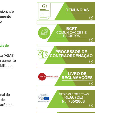
gionais e
jamento
do
ais de
ca (ASAE)
ao aumento
ilitado,
nal do
 de
zação de