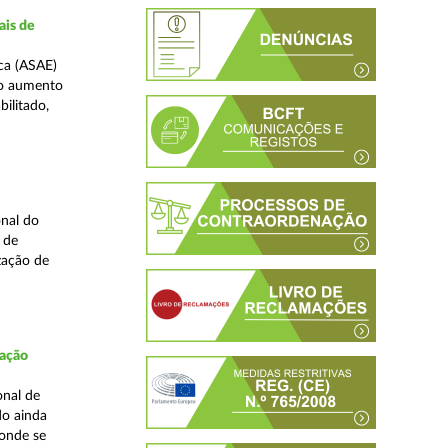
ais de
ca (ASAE)
ao aumento
ilitado,
nal do
 de
zação de
fação
onal de
do ainda
 onde se