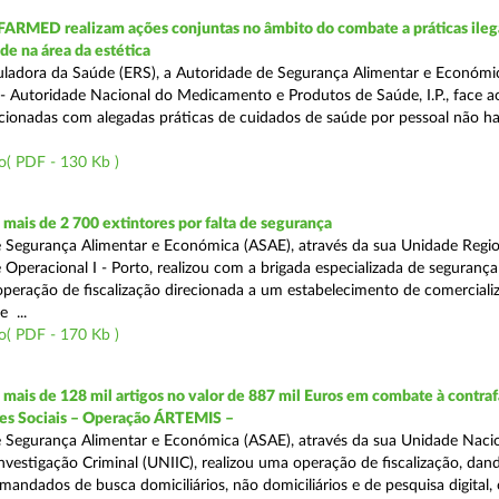
FARMED realizam ações conjuntas no âmbito do combate a práticas ileg
de na área da estética
ladora da Saúde (ERS), a Autoridade de Segurança Alimentar e Económi
 Autoridade Nacional do Medicamento e Produtos de Saúde, I.P., face 
acionadas com alegadas práticas de cuidados de saúde por pessoal não hab
o( PDF - 130 Kb )
ais de 2 700 extintores por falta de segurança
 Segurança Alimentar e Económica (ASAE), através da sua Unidade Regio
 Operacional I - Porto, realizou com a brigada especializada de segurança
peração de fiscalização direcionada a um estabelecimento de comerciali
 ...
o( PDF - 170 Kb )
ais de 128 mil artigos no valor de 887 mil Euros em combate à contra
des Sociais – Operação ÁRTEMIS –
 Segurança Alimentar e Económica (ASAE), através da sua Unidade Naci
nvestigação Criminal (UNIIC), realizou uma operação de fiscalização, dan
andados de busca domiciliários, não domiciliários e de pesquisa digital,