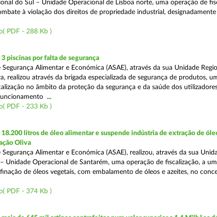
onal do Sul – Unidade Operacional de Lisboa norte, uma operação de fisc
bate à violação dos direitos de propriedade industrial, designadamente o
o( PDF - 288 Kb )
 piscinas por falta de segurança
 Segurança Alimentar e Económica (ASAE), através da sua Unidade Regio
a, realizou através da brigada especializada de segurança de produtos, u
calização no âmbito da proteção da segurança e da saúde dos utilizadores
funcionamento ...
o( PDF - 233 Kb )
8.200 litros de óleo alimentar e suspende indústria de extração de óle
ação Oliva
 Segurança Alimentar e Económica (ASAE), realizou, através da sua Unid
 – Unidade Operacional de Santarém, uma operação de fiscalização, a um
efinação de óleos vegetais, com embalamento de óleos e azeites, no conc
o( PDF - 374 Kb )