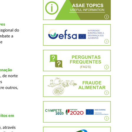
ves
Regional do
mbate a
 e
denação
, de norte
os
re outros,
eitos em
, através