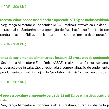
o( PDF - 300 Kb )
processo-crime por desobediência e apreende 631Kg de moluscos bival
 Segurança Alimentar e Económica (ASAE) realizou, através da Unidade 
peracional de Santarém, uma operação de fiscalização, no âmbito do co
is contra a saúde pública, direcionada a um estabelecimento de depuração
o( PDF - 358 Kb )
venda de suplementos alimentares e instaura 12 processos de contraor
 Segurança Alimentar e Económica (ASAE), realizou, nas últimas semanas
uma operação de fiscalização, direcionada à comercialização de suplement
ignadamente, ervanárias, lojas de “produtos naturais”, supermercados, ent
o( PDF - 187 Kb )
4 processos-crime e apreende cerca de 32 mil Euros em artigos contraf
scais
 Segurança Alimentar e Económica (ASAE) realizou, durante o dia de hoje