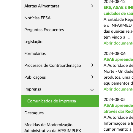
2024-08-12
Alertas Alimentares
ERS, ASAE E IN
cuidados de saú
Notícias EFSA
A Entidade Regu
e o INFARMED -
Perguntas Frequentes
das queixas rel
têm vindo a ...
Legislação
Abrir document
Formulários
2024-08-06
ASAE apreende m
Processos de Contraordenação
A Autoridade de
Norte - Unidade
Publicações
produtos, uma o
equipamentos de
Imprensa
Abrir document
2024-08-05
Comunicados de Imprensa
ASAE apreende m
através das Re
Destaques
A Autoridade de
Informações e I
Medidas de Modernização
cumprimento a m
Administrativa da AP/SIMPLEX