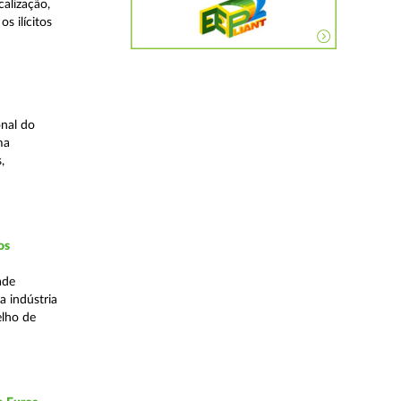
alização,
s ilícitos
nal do
ma
,
os
ade
a indústria
elho de