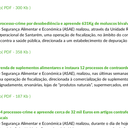
o( PDF - 300 Kb )
processo-crime por desobediência e apreende 631Kg de moluscos bival
 Segurança Alimentar e Económica (ASAE) realizou, através da Unidade 
peracional de Santarém, uma operação de fiscalização, no âmbito do co
is contra a saúde pública, direcionada a um estabelecimento de depuração
o( PDF - 358 Kb )
venda de suplementos alimentares e instaura 12 processos de contraor
 Segurança Alimentar e Económica (ASAE), realizou, nas últimas semanas
uma operação de fiscalização, direcionada à comercialização de suplement
ignadamente, ervanárias, lojas de “produtos naturais”, supermercados, ent
o( PDF - 187 Kb )
4 processos-crime e apreende cerca de 32 mil Euros em artigos contraf
scais
 Segurança Alimentar e Económica (ASAE) realizou, durante o dia de hoje