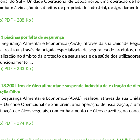
onal do Sul – Unidade Operacional de Lisboa norte, uma operação de fisc
bate à violação dos direitos de propriedade industrial, designadamente o
o( PDF - 288 Kb )
 piscinas por falta de segurança
 Segurança Alimentar e Económica (ASAE), através da sua Unidade Regio
a, realizou através da brigada especializada de segurança de produtos, u
calização no âmbito da proteção da segurança e da saúde dos utilizadores
funcionamento ...
o( PDF - 233 Kb )
8.200 litros de óleo alimentar e suspende indústria de extração de óle
ação Oliva
 Segurança Alimentar e Económica (ASAE), realizou, através da sua Unid
 – Unidade Operacional de Santarém, uma operação de fiscalização, a um
efinação de óleos vegetais, com embalamento de óleos e azeites, no conc
o( PDF - 374 Kb )