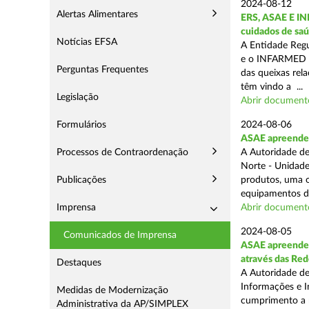
2024-08-12
Alertas Alimentares
ERS, ASAE E IN
cuidados de saú
Notícias EFSA
A Entidade Regu
e o INFARMED -
Perguntas Frequentes
das queixas rel
têm vindo a ...
Legislação
Abrir document
Formulários
2024-08-06
ASAE apreende m
Processos de Contraordenação
A Autoridade de
Norte - Unidade
Publicações
produtos, uma o
equipamentos de
Imprensa
Abrir document
2024-08-05
Comunicados de Imprensa
ASAE apreende m
através das Re
Destaques
A Autoridade de
Informações e I
Medidas de Modernização
cumprimento a m
Administrativa da AP/SIMPLEX