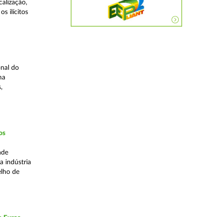
alização,
s ilícitos
nal do
ma
,
os
ade
a indústria
elho de