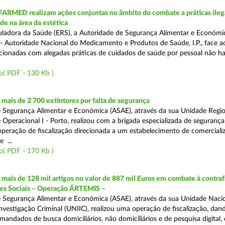
FARMED realizam ações conjuntas no âmbito do combate a práticas ileg
de na área da estética
ladora da Saúde (ERS), a Autoridade de Segurança Alimentar e Económi
 Autoridade Nacional do Medicamento e Produtos de Saúde, I.P., face 
acionadas com alegadas práticas de cuidados de saúde por pessoal não hab
o( PDF - 130 Kb )
ais de 2 700 extintores por falta de segurança
 Segurança Alimentar e Económica (ASAE), através da sua Unidade Regio
 Operacional I - Porto, realizou com a brigada especializada de segurança
peração de fiscalização direcionada a um estabelecimento de comerciali
 ...
o( PDF - 170 Kb )
ais de 128 mil artigos no valor de 887 mil Euros em combate à contra
des Sociais – Operação ÁRTEMIS –
 Segurança Alimentar e Económica (ASAE), através da sua Unidade Naci
nvestigação Criminal (UNIIC), realizou uma operação de fiscalização, dan
andados de busca domiciliários, não domiciliários e de pesquisa digital,