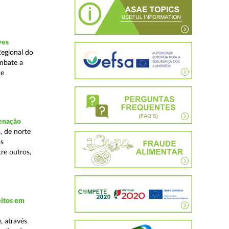
ves
Regional do
mbate a
 e
denação
, de norte
os
re outros,
eitos em
, através