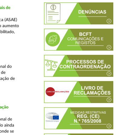
ais de
ca (ASAE)
ao aumento
ilitado,
nal do
 de
zação de
fação
onal de
do ainda
 onde se