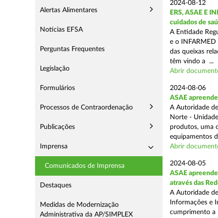
2024-08-12
Alertas Alimentares
ERS, ASAE E IN
cuidados de saú
Notícias EFSA
A Entidade Regu
e o INFARMED -
Perguntas Frequentes
das queixas rel
têm vindo a ...
Legislação
Abrir document
Formulários
2024-08-06
ASAE apreende m
Processos de Contraordenação
A Autoridade de
Norte - Unidade
Publicações
produtos, uma o
equipamentos de
Imprensa
Abrir document
2024-08-05
Comunicados de Imprensa
ASAE apreende m
através das Re
Destaques
A Autoridade de
Informações e I
Medidas de Modernização
cumprimento a m
Administrativa da AP/SIMPLEX