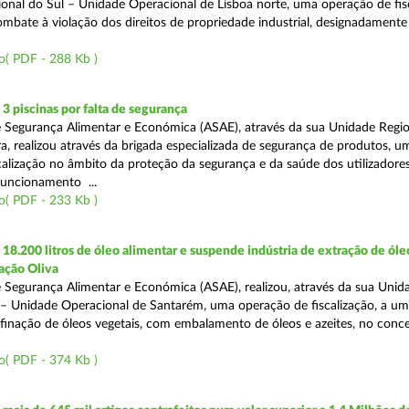
onal do Sul – Unidade Operacional de Lisboa norte, uma operação de fisc
bate à violação dos direitos de propriedade industrial, designadamente o
o( PDF - 288 Kb )
 piscinas por falta de segurança
 Segurança Alimentar e Económica (ASAE), através da sua Unidade Regio
a, realizou através da brigada especializada de segurança de produtos, u
calização no âmbito da proteção da segurança e da saúde dos utilizadores
funcionamento ...
o( PDF - 233 Kb )
8.200 litros de óleo alimentar e suspende indústria de extração de óle
ação Oliva
 Segurança Alimentar e Económica (ASAE), realizou, através da sua Unid
 – Unidade Operacional de Santarém, uma operação de fiscalização, a um
efinação de óleos vegetais, com embalamento de óleos e azeites, no conc
o( PDF - 374 Kb )