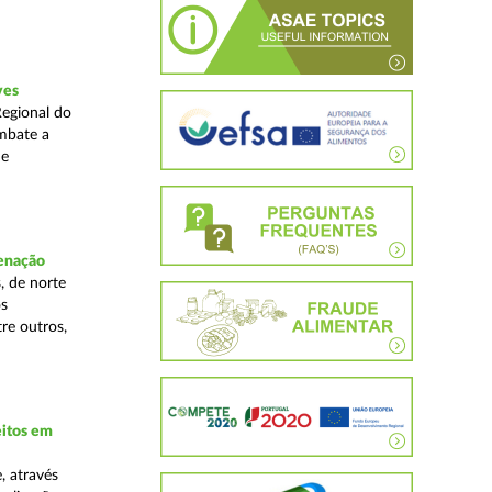
ves
Regional do
mbate a
 e
denação
, de norte
os
re outros,
eitos em
, através