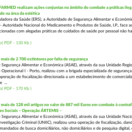
FARMED realizam ações conjuntas no âmbito do combate a práticas ileg
de na área da estética
ladora da Saúde (ERS), a Autoridade de Segurança Alimentar e Económi
 Autoridade Nacional do Medicamento e Produtos de Saúde, I.P., face 
acionadas com alegadas práticas de cuidados de saúde por pessoal não hab
o( PDF - 130 Kb )
ais de 2 700 extintores por falta de segurança
 Segurança Alimentar e Económica (ASAE), através da sua Unidade Regio
 Operacional I - Porto, realizou com a brigada especializada de segurança
peração de fiscalização direcionada a um estabelecimento de comerciali
 ...
o( PDF - 170 Kb )
ais de 128 mil artigos no valor de 887 mil Euros em combate à contra
des Sociais – Operação ÁRTEMIS –
 Segurança Alimentar e Económica (ASAE), através da sua Unidade Naci
nvestigação Criminal (UNIIC), realizou uma operação de fiscalização, dan
andados de busca domiciliários, não domiciliários e de pesquisa digital,