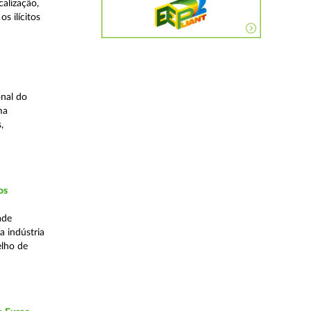
alização,
s ilícitos
nal do
ma
,
os
ade
a indústria
elho de