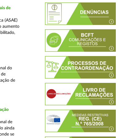
ais de
ca (ASAE)
ao aumento
ilitado,
nal do
 de
zação de
fação
onal de
do ainda
 onde se