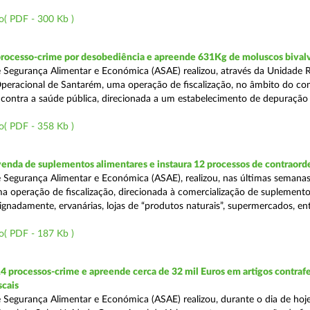
o( PDF - 300 Kb )
processo-crime por desobediência e apreende 631Kg de moluscos bival
 Segurança Alimentar e Económica (ASAE) realizou, através da Unidade 
peracional de Santarém, uma operação de fiscalização, no âmbito do co
is contra a saúde pública, direcionada a um estabelecimento de depuração
o( PDF - 358 Kb )
venda de suplementos alimentares e instaura 12 processos de contraor
 Segurança Alimentar e Económica (ASAE), realizou, nas últimas semanas
uma operação de fiscalização, direcionada à comercialização de suplement
ignadamente, ervanárias, lojas de “produtos naturais”, supermercados, ent
o( PDF - 187 Kb )
4 processos-crime e apreende cerca de 32 mil Euros em artigos contraf
scais
 Segurança Alimentar e Económica (ASAE) realizou, durante o dia de hoje