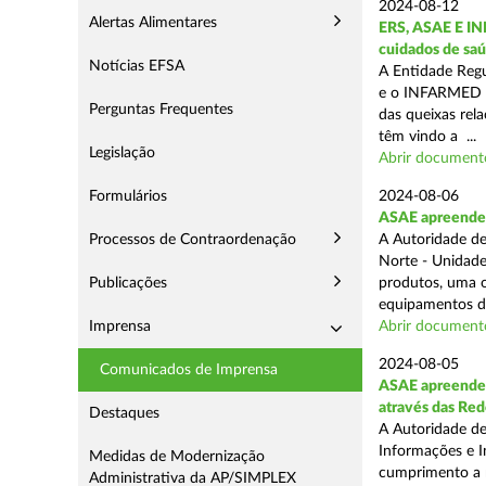
2024-08-12
Alertas Alimentares
ERS, ASAE E IN
cuidados de saú
Notícias EFSA
A Entidade Regu
e o INFARMED -
Perguntas Frequentes
das queixas rel
têm vindo a ...
Legislação
Abrir document
Formulários
2024-08-06
ASAE apreende m
Processos de Contraordenação
A Autoridade de
Norte - Unidade
Publicações
produtos, uma o
equipamentos de
Imprensa
Abrir document
2024-08-05
Comunicados de Imprensa
ASAE apreende m
através das Re
Destaques
A Autoridade de
Informações e I
Medidas de Modernização
cumprimento a m
Administrativa da AP/SIMPLEX