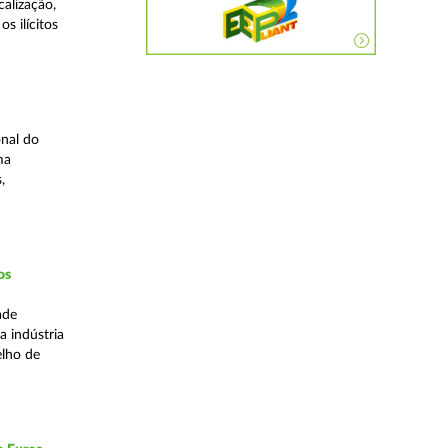
alização,
s ilícitos
nal do
ma
,
os
ade
a indústria
elho de