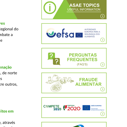
ves
Regional do
mbate a
 e
denação
, de norte
os
re outros,
eitos em
, através