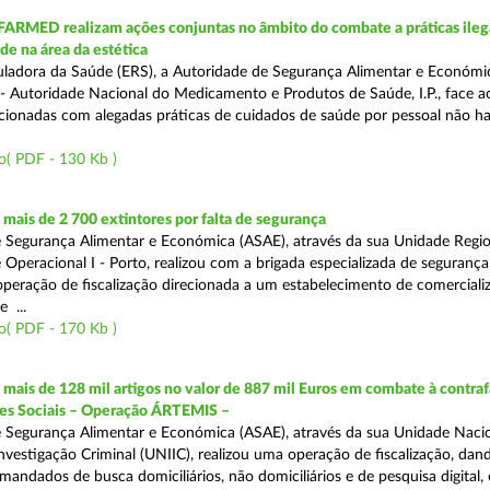
FARMED realizam ações conjuntas no âmbito do combate a práticas ileg
de na área da estética
ladora da Saúde (ERS), a Autoridade de Segurança Alimentar e Económi
 Autoridade Nacional do Medicamento e Produtos de Saúde, I.P., face 
acionadas com alegadas práticas de cuidados de saúde por pessoal não hab
o( PDF - 130 Kb )
ais de 2 700 extintores por falta de segurança
 Segurança Alimentar e Económica (ASAE), através da sua Unidade Regio
 Operacional I - Porto, realizou com a brigada especializada de segurança
peração de fiscalização direcionada a um estabelecimento de comerciali
 ...
o( PDF - 170 Kb )
ais de 128 mil artigos no valor de 887 mil Euros em combate à contra
des Sociais – Operação ÁRTEMIS –
 Segurança Alimentar e Económica (ASAE), através da sua Unidade Naci
nvestigação Criminal (UNIIC), realizou uma operação de fiscalização, dan
andados de busca domiciliários, não domiciliários e de pesquisa digital,