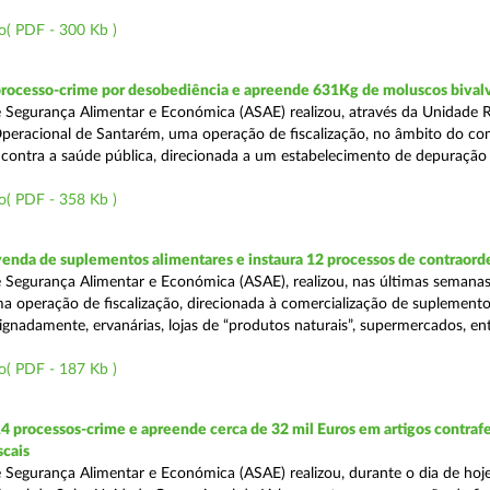
o( PDF - 300 Kb )
processo-crime por desobediência e apreende 631Kg de moluscos bival
 Segurança Alimentar e Económica (ASAE) realizou, através da Unidade 
peracional de Santarém, uma operação de fiscalização, no âmbito do co
is contra a saúde pública, direcionada a um estabelecimento de depuração
o( PDF - 358 Kb )
venda de suplementos alimentares e instaura 12 processos de contraor
 Segurança Alimentar e Económica (ASAE), realizou, nas últimas semanas
uma operação de fiscalização, direcionada à comercialização de suplement
ignadamente, ervanárias, lojas de “produtos naturais”, supermercados, ent
o( PDF - 187 Kb )
4 processos-crime e apreende cerca de 32 mil Euros em artigos contraf
scais
 Segurança Alimentar e Económica (ASAE) realizou, durante o dia de hoje