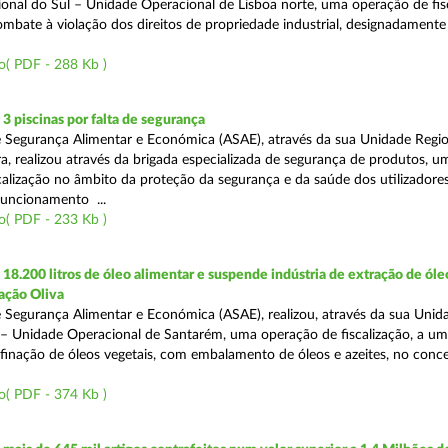
onal do Sul – Unidade Operacional de Lisboa norte, uma operação de fisc
bate à violação dos direitos de propriedade industrial, designadamente o
o( PDF - 288 Kb )
 piscinas por falta de segurança
 Segurança Alimentar e Económica (ASAE), através da sua Unidade Regio
a, realizou através da brigada especializada de segurança de produtos, u
calização no âmbito da proteção da segurança e da saúde dos utilizadores
funcionamento ...
o( PDF - 233 Kb )
8.200 litros de óleo alimentar e suspende indústria de extração de óle
ação Oliva
 Segurança Alimentar e Económica (ASAE), realizou, através da sua Unid
 – Unidade Operacional de Santarém, uma operação de fiscalização, a um
efinação de óleos vegetais, com embalamento de óleos e azeites, no conc
o( PDF - 374 Kb )