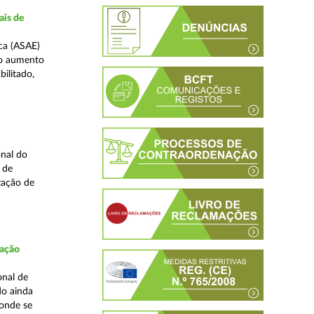
ais de
ca (ASAE)
ao aumento
ilitado,
nal do
 de
zação de
fação
onal de
do ainda
 onde se