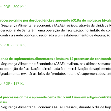
o( PDF - 300 Kb )
processo-crime por desobediência e apreende 631Kg de moluscos bival
 Segurança Alimentar e Económica (ASAE) realizou, através da Unidade 
peracional de Santarém, uma operação de fiscalização, no âmbito do co
is contra a saúde pública, direcionada a um estabelecimento de depuração
o( PDF - 358 Kb )
venda de suplementos alimentares e instaura 12 processos de contraor
 Segurança Alimentar e Económica (ASAE), realizou, nas últimas semanas
uma operação de fiscalização, direcionada à comercialização de suplement
ignadamente, ervanárias, lojas de “produtos naturais”, supermercados, ent
o( PDF - 187 Kb )
4 processos-crime e apreende cerca de 32 mil Euros em artigos contraf
scais
 Segurança Alimentar e Económica (ASAE) realizou, durante o dia de hoje