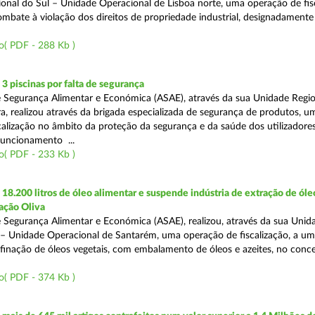
onal do Sul – Unidade Operacional de Lisboa norte, uma operação de fisc
bate à violação dos direitos de propriedade industrial, designadamente o
o( PDF - 288 Kb )
 piscinas por falta de segurança
 Segurança Alimentar e Económica (ASAE), através da sua Unidade Regio
a, realizou através da brigada especializada de segurança de produtos, u
calização no âmbito da proteção da segurança e da saúde dos utilizadores
funcionamento ...
o( PDF - 233 Kb )
8.200 litros de óleo alimentar e suspende indústria de extração de óle
ação Oliva
 Segurança Alimentar e Económica (ASAE), realizou, através da sua Unid
 – Unidade Operacional de Santarém, uma operação de fiscalização, a um
efinação de óleos vegetais, com embalamento de óleos e azeites, no conc
o( PDF - 374 Kb )