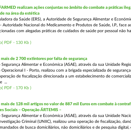
FARMED realizam ações conjuntas no âmbito do combate a práticas ileg
de na área da estética
ladora da Saúde (ERS), a Autoridade de Segurança Alimentar e Económi
 Autoridade Nacional do Medicamento e Produtos de Saúde, I.P., face 
acionadas com alegadas práticas de cuidados de saúde por pessoal não hab
o( PDF - 130 Kb )
ais de 2 700 extintores por falta de segurança
 Segurança Alimentar e Económica (ASAE), através da sua Unidade Regio
 Operacional I - Porto, realizou com a brigada especializada de segurança
peração de fiscalização direcionada a um estabelecimento de comerciali
 ...
o( PDF - 170 Kb )
ais de 128 mil artigos no valor de 887 mil Euros em combate à contra
des Sociais – Operação ÁRTEMIS –
 Segurança Alimentar e Económica (ASAE), através da sua Unidade Naci
nvestigação Criminal (UNIIC), realizou uma operação de fiscalização, dan
andados de busca domiciliários, não domiciliários e de pesquisa digital,