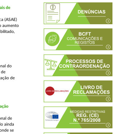
ais de
ca (ASAE)
ao aumento
ilitado,
nal do
 de
zação de
fação
onal de
do ainda
 onde se