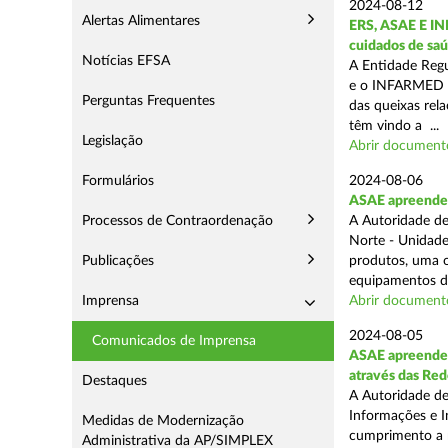
2024-08-12
Alertas Alimentares
ERS, ASAE E IN
cuidados de saú
Notícias EFSA
A Entidade Regu
e o INFARMED -
Perguntas Frequentes
das queixas rel
têm vindo a ...
Legislação
Abrir document
Formulários
2024-08-06
ASAE apreende m
Processos de Contraordenação
A Autoridade de
Norte - Unidade
Publicações
produtos, uma o
equipamentos de
Imprensa
Abrir document
2024-08-05
Comunicados de Imprensa
ASAE apreende m
através das Re
Destaques
A Autoridade de
Informações e I
Medidas de Modernização
cumprimento a m
Administrativa da AP/SIMPLEX