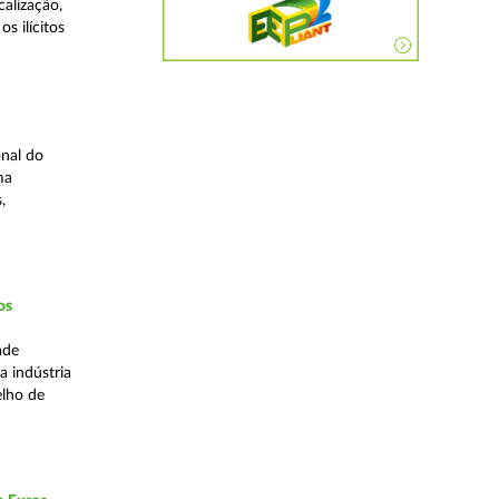
alização,
s ilícitos
nal do
ma
,
os
ade
a indústria
elho de