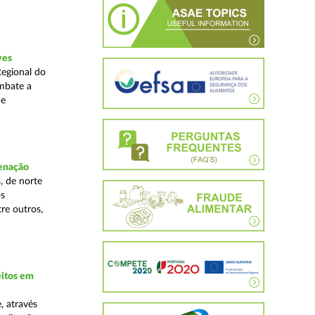
ves
Regional do
mbate a
 e
denação
, de norte
os
re outros,
eitos em
, através