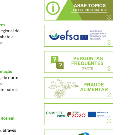
ves
Regional do
mbate a
 e
denação
, de norte
os
re outros,
eitos em
, através