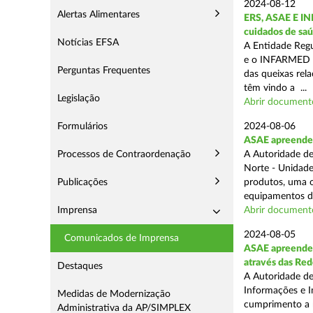
2024-08-12
Alertas Alimentares
ERS, ASAE E IN
cuidados de saú
Notícias EFSA
A Entidade Regu
e o INFARMED -
Perguntas Frequentes
das queixas rel
têm vindo a ...
Legislação
Abrir document
Formulários
2024-08-06
ASAE apreende m
Processos de Contraordenação
A Autoridade de
Norte - Unidade
Publicações
produtos, uma o
equipamentos de
Imprensa
Abrir document
2024-08-05
Comunicados de Imprensa
ASAE apreende m
através das Re
Destaques
A Autoridade de
Informações e I
Medidas de Modernização
cumprimento a m
Administrativa da AP/SIMPLEX