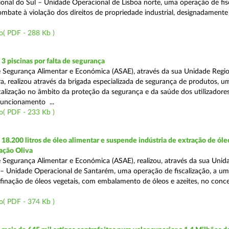
onal do Sul – Unidade Operacional de Lisboa norte, uma operação de fisc
bate à violação dos direitos de propriedade industrial, designadamente o
o( PDF - 288 Kb )
 piscinas por falta de segurança
 Segurança Alimentar e Económica (ASAE), através da sua Unidade Regio
a, realizou através da brigada especializada de segurança de produtos, u
calização no âmbito da proteção da segurança e da saúde dos utilizadores
funcionamento ...
o( PDF - 233 Kb )
8.200 litros de óleo alimentar e suspende indústria de extração de óle
ação Oliva
 Segurança Alimentar e Económica (ASAE), realizou, através da sua Unid
 – Unidade Operacional de Santarém, uma operação de fiscalização, a um
efinação de óleos vegetais, com embalamento de óleos e azeites, no conc
o( PDF - 374 Kb )