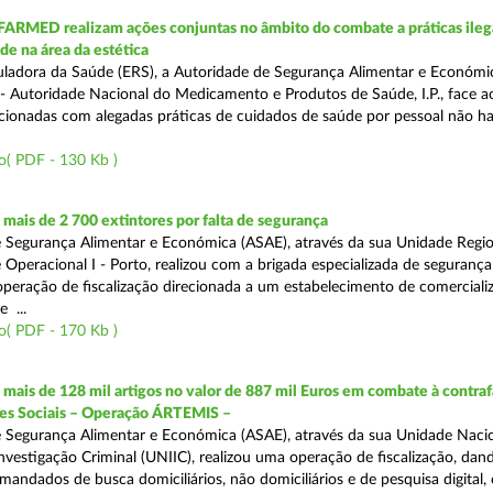
FARMED realizam ações conjuntas no âmbito do combate a práticas ileg
de na área da estética
ladora da Saúde (ERS), a Autoridade de Segurança Alimentar e Económi
 Autoridade Nacional do Medicamento e Produtos de Saúde, I.P., face 
acionadas com alegadas práticas de cuidados de saúde por pessoal não hab
o( PDF - 130 Kb )
ais de 2 700 extintores por falta de segurança
 Segurança Alimentar e Económica (ASAE), através da sua Unidade Regio
 Operacional I - Porto, realizou com a brigada especializada de segurança
peração de fiscalização direcionada a um estabelecimento de comerciali
 ...
o( PDF - 170 Kb )
ais de 128 mil artigos no valor de 887 mil Euros em combate à contra
des Sociais – Operação ÁRTEMIS –
 Segurança Alimentar e Económica (ASAE), através da sua Unidade Naci
nvestigação Criminal (UNIIC), realizou uma operação de fiscalização, dan
andados de busca domiciliários, não domiciliários e de pesquisa digital,