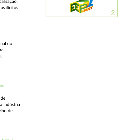
alização,
s ilícitos
nal do
ma
,
os
ade
a indústria
elho de