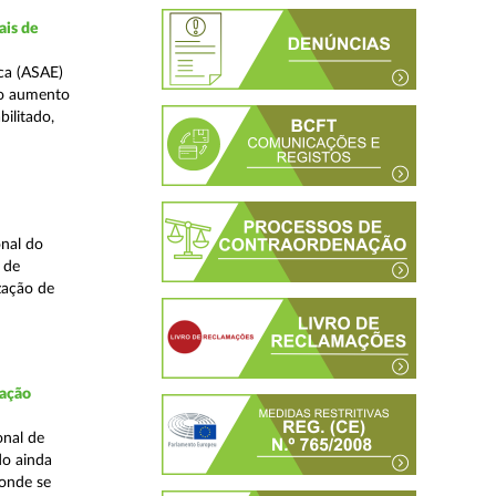
ais de
ca (ASAE)
ao aumento
ilitado,
nal do
 de
zação de
fação
onal de
do ainda
 onde se