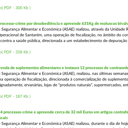
o( PDF - 300 Kb )
processo-crime por desobediência e apreende 631Kg de moluscos bival
 Segurança Alimentar e Económica (ASAE) realizou, através da Unidade 
peracional de Santarém, uma operação de fiscalização, no âmbito do co
is contra a saúde pública, direcionada a um estabelecimento de depuração
o( PDF - 358 Kb )
venda de suplementos alimentares e instaura 12 processos de contraor
 Segurança Alimentar e Económica (ASAE), realizou, nas últimas semanas
uma operação de fiscalização, direcionada à comercialização de suplement
ignadamente, ervanárias, lojas de “produtos naturais”, supermercados, ent
o( PDF - 187 Kb )
4 processos-crime e apreende cerca de 32 mil Euros em artigos contraf
scais
 Segurança Alimentar e Económica (ASAE) realizou, durante o dia de hoje