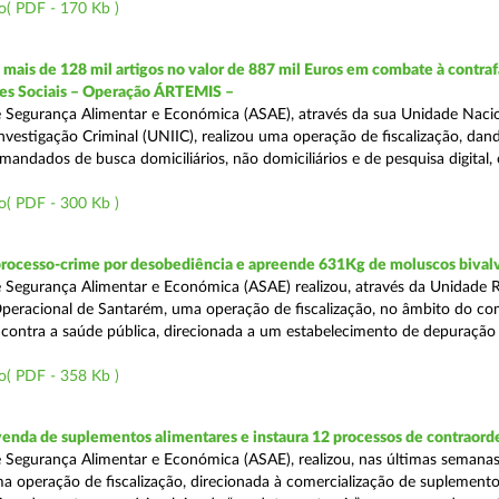
o( PDF - 170 Kb )
ais de 128 mil artigos no valor de 887 mil Euros em combate à contra
des Sociais – Operação ÁRTEMIS –
 Segurança Alimentar e Económica (ASAE), através da sua Unidade Naci
nvestigação Criminal (UNIIC), realizou uma operação de fiscalização, dan
andados de busca domiciliários, não domiciliários e de pesquisa digital,
o( PDF - 300 Kb )
processo-crime por desobediência e apreende 631Kg de moluscos bival
 Segurança Alimentar e Económica (ASAE) realizou, através da Unidade 
peracional de Santarém, uma operação de fiscalização, no âmbito do co
is contra a saúde pública, direcionada a um estabelecimento de depuração
o( PDF - 358 Kb )
venda de suplementos alimentares e instaura 12 processos de contraor
 Segurança Alimentar e Económica (ASAE), realizou, nas últimas semanas
uma operação de fiscalização, direcionada à comercialização de suplement