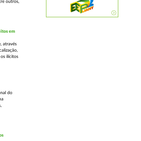
re outros,
eitos em
, através
alização,
s ilícitos
nal do
ma
,
os