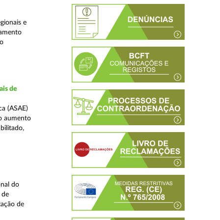
gionais e
jamento
do
ais de
ca (ASAE)
ao aumento
ilitado,
nal do
 de
zação de