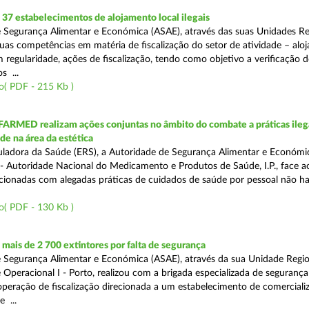
7 estabelecimentos de alojamento local ilegais
 Segurança Alimentar e Económica (ASAE), através das suas Unidades Re
uas competências em matéria de fiscalização do setor de atividade – alo
om regularidade, ações de fiscalização, tendo como objetivo a verificação 
s ...
o( PDF - 215 Kb )
FARMED realizam ações conjuntas no âmbito do combate a práticas ileg
de na área da estética
ladora da Saúde (ERS), a Autoridade de Segurança Alimentar e Económi
 Autoridade Nacional do Medicamento e Produtos de Saúde, I.P., face 
acionadas com alegadas práticas de cuidados de saúde por pessoal não hab
o( PDF - 130 Kb )
ais de 2 700 extintores por falta de segurança
 Segurança Alimentar e Económica (ASAE), através da sua Unidade Regio
 Operacional I - Porto, realizou com a brigada especializada de segurança
peração de fiscalização direcionada a um estabelecimento de comerciali
 ...