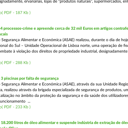
ignadamente, ervanárias, lojas de “produtos naturais”, supermercados, ent
o( PDF - 187 Kb )
4 processos-crime e apreende cerca de 32 mil Euros em artigos contraf
scais
 Segurança Alimentar e Económica (ASAE) realizou, durante o dia de hoje
onal do Sul – Unidade Operacional de Lisboa norte, uma operação de fisc
bate à violação dos direitos de propriedade industrial, designadamente o
o( PDF - 288 Kb )
 piscinas por falta de segurança
 Segurança Alimentar e Económica (ASAE), através da sua Unidade Regio
a, realizou através da brigada especializada de segurança de produtos, u
calização no âmbito da proteção da segurança e da saúde dos utilizadores
funcionamento ...
o( PDF - 233 Kb )
8.200 litros de óleo alimentar e suspende indústria de extração de óle