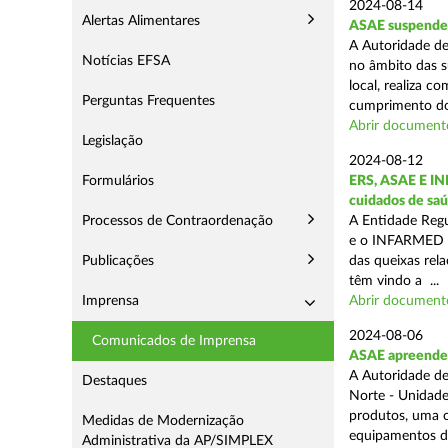
2024-08-14
Alertas Alimentares
ASAE suspende 3
A Autoridade de
Notícias EFSA
no âmbito das s
local, realiza c
Perguntas Frequentes
cumprimento do
Abrir document
Legislação
2024-08-12
Formulários
ERS, ASAE E IN
cuidados de saú
Processos de Contraordenação
A Entidade Regu
e o INFARMED -
Publicações
das queixas rel
têm vindo a ...
Imprensa
Abrir document
2024-08-06
Comunicados de Imprensa
ASAE apreende m
A Autoridade de
Destaques
Norte - Unidade
produtos, uma o
Medidas de Modernização
equipamentos de
Administrativa da AP/SIMPLEX