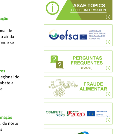
fação
onal de
do ainda
 onde se
ves
Regional do
mbate a
 e
denação
, de norte
os