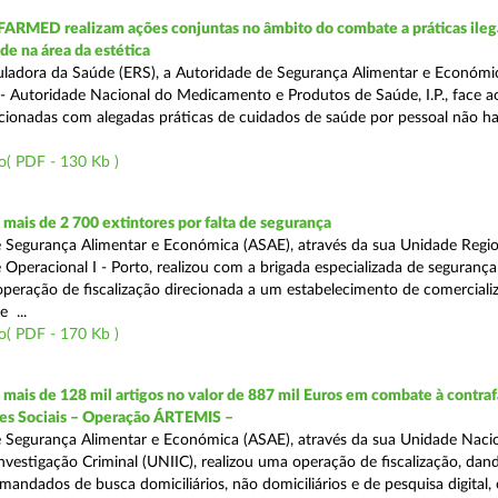
FARMED realizam ações conjuntas no âmbito do combate a práticas ileg
de na área da estética
ladora da Saúde (ERS), a Autoridade de Segurança Alimentar e Económi
 Autoridade Nacional do Medicamento e Produtos de Saúde, I.P., face 
acionadas com alegadas práticas de cuidados de saúde por pessoal não hab
o( PDF - 130 Kb )
ais de 2 700 extintores por falta de segurança
 Segurança Alimentar e Económica (ASAE), através da sua Unidade Regio
 Operacional I - Porto, realizou com a brigada especializada de segurança
peração de fiscalização direcionada a um estabelecimento de comerciali
 ...
o( PDF - 170 Kb )
ais de 128 mil artigos no valor de 887 mil Euros em combate à contra
des Sociais – Operação ÁRTEMIS –
 Segurança Alimentar e Económica (ASAE), através da sua Unidade Naci
nvestigação Criminal (UNIIC), realizou uma operação de fiscalização, dan
andados de busca domiciliários, não domiciliários e de pesquisa digital,