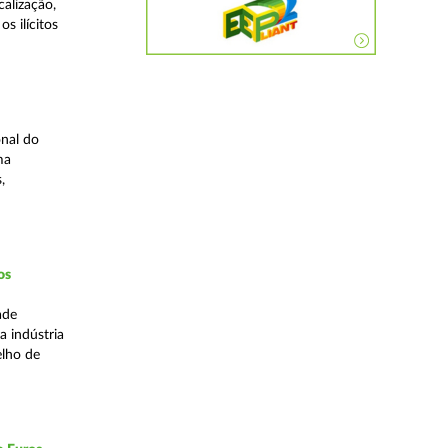
alização,
s ilícitos
nal do
ma
,
os
ade
a indústria
elho de