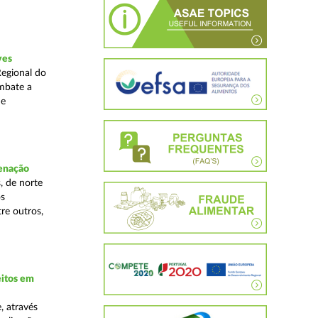
ves
Regional do
mbate a
 e
denação
, de norte
os
re outros,
eitos em
, através