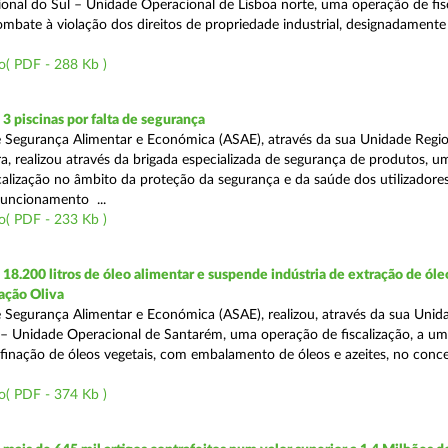
onal do Sul – Unidade Operacional de Lisboa norte, uma operação de fisc
bate à violação dos direitos de propriedade industrial, designadamente o
o( PDF - 288 Kb )
 piscinas por falta de segurança
 Segurança Alimentar e Económica (ASAE), através da sua Unidade Regio
a, realizou através da brigada especializada de segurança de produtos, u
calização no âmbito da proteção da segurança e da saúde dos utilizadores
funcionamento ...
o( PDF - 233 Kb )
8.200 litros de óleo alimentar e suspende indústria de extração de óle
ação Oliva
 Segurança Alimentar e Económica (ASAE), realizou, através da sua Unid
 – Unidade Operacional de Santarém, uma operação de fiscalização, a um
efinação de óleos vegetais, com embalamento de óleos e azeites, no conc
o( PDF - 374 Kb )