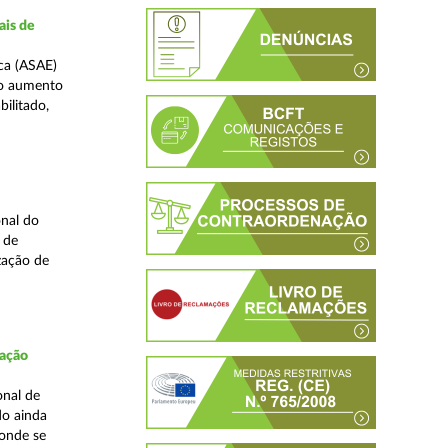
ais de
ca (ASAE)
ao aumento
ilitado,
nal do
 de
zação de
fação
onal de
do ainda
 onde se