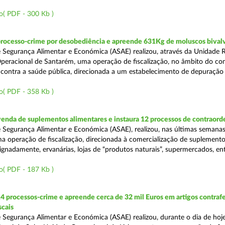
o( PDF - 300 Kb )
processo-crime por desobediência e apreende 631Kg de moluscos bival
 Segurança Alimentar e Económica (ASAE) realizou, através da Unidade 
peracional de Santarém, uma operação de fiscalização, no âmbito do co
is contra a saúde pública, direcionada a um estabelecimento de depuração
o( PDF - 358 Kb )
venda de suplementos alimentares e instaura 12 processos de contraor
 Segurança Alimentar e Económica (ASAE), realizou, nas últimas semanas
uma operação de fiscalização, direcionada à comercialização de suplement
ignadamente, ervanárias, lojas de “produtos naturais”, supermercados, ent
o( PDF - 187 Kb )
4 processos-crime e apreende cerca de 32 mil Euros em artigos contraf
scais
 Segurança Alimentar e Económica (ASAE) realizou, durante o dia de hoje