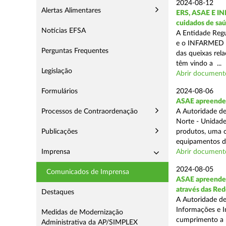
2024-08-12
Alertas Alimentares
ERS, ASAE E IN
cuidados de saú
Notícias EFSA
A Entidade Regu
e o INFARMED -
Perguntas Frequentes
das queixas rel
têm vindo a ...
Legislação
Abrir document
Formulários
2024-08-06
ASAE apreende m
Processos de Contraordenação
A Autoridade de
Norte - Unidade
Publicações
produtos, uma o
equipamentos de
Imprensa
Abrir document
2024-08-05
Comunicados de Imprensa
ASAE apreende m
através das Re
Destaques
A Autoridade de
Informações e I
Medidas de Modernização
cumprimento a m
Administrativa da AP/SIMPLEX