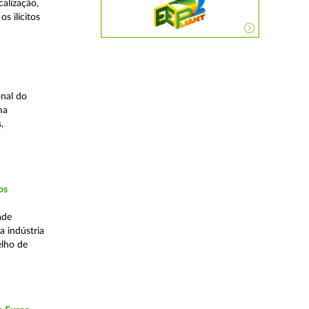
alização,
s ilícitos
nal do
ma
,
os
ade
a indústria
elho de