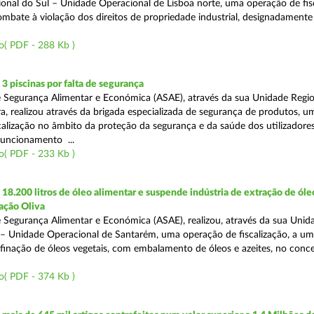
onal do Sul – Unidade Operacional de Lisboa norte, uma operação de fisc
bate à violação dos direitos de propriedade industrial, designadamente o
o( PDF - 288 Kb )
 piscinas por falta de segurança
 Segurança Alimentar e Económica (ASAE), através da sua Unidade Regio
a, realizou através da brigada especializada de segurança de produtos, u
calização no âmbito da proteção da segurança e da saúde dos utilizadores
funcionamento ...
o( PDF - 233 Kb )
8.200 litros de óleo alimentar e suspende indústria de extração de óle
ação Oliva
 Segurança Alimentar e Económica (ASAE), realizou, através da sua Unid
 – Unidade Operacional de Santarém, uma operação de fiscalização, a um
efinação de óleos vegetais, com embalamento de óleos e azeites, no conc
o( PDF - 374 Kb )