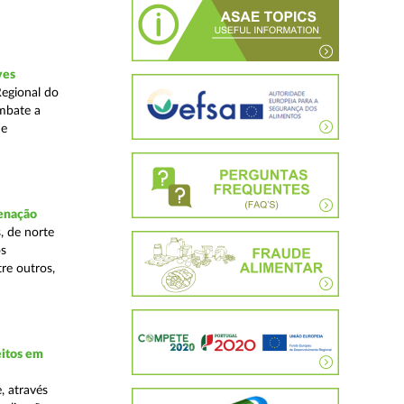
ves
Regional do
mbate a
 e
denação
, de norte
os
re outros,
eitos em
, através