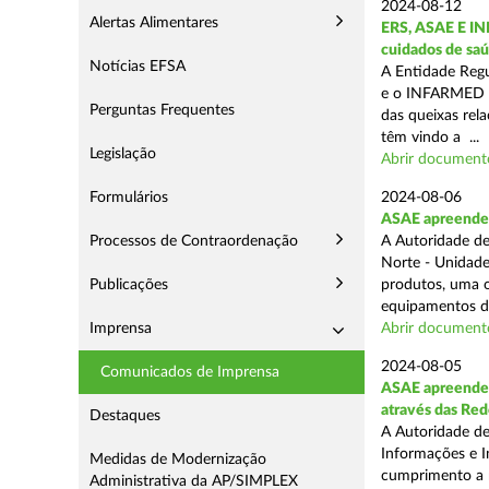
2024-08-12
Alertas Alimentares
ERS, ASAE E IN
cuidados de saú
Notícias EFSA
A Entidade Regu
e o INFARMED -
Perguntas Frequentes
das queixas rel
têm vindo a ...
Legislação
Abrir document
Formulários
2024-08-06
ASAE apreende m
Processos de Contraordenação
A Autoridade de
Norte - Unidade
Publicações
produtos, uma o
equipamentos de
Imprensa
Abrir document
2024-08-05
Comunicados de Imprensa
ASAE apreende m
através das Re
Destaques
A Autoridade de
Informações e I
Medidas de Modernização
cumprimento a m
Administrativa da AP/SIMPLEX