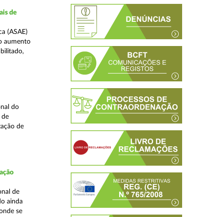
ais de
ca (ASAE)
ao aumento
ilitado,
nal do
 de
zação de
fação
onal de
do ainda
 onde se