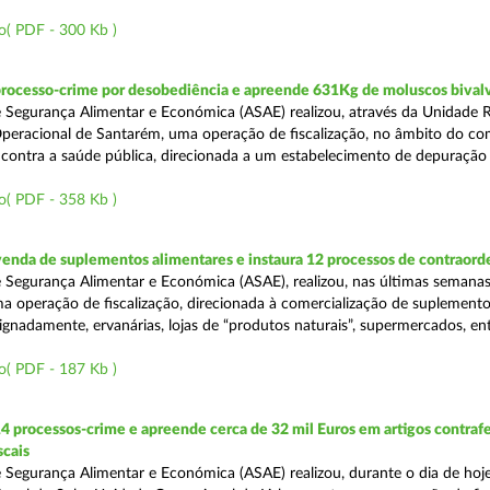
o( PDF - 300 Kb )
processo-crime por desobediência e apreende 631Kg de moluscos bival
 Segurança Alimentar e Económica (ASAE) realizou, através da Unidade 
peracional de Santarém, uma operação de fiscalização, no âmbito do co
is contra a saúde pública, direcionada a um estabelecimento de depuração
o( PDF - 358 Kb )
venda de suplementos alimentares e instaura 12 processos de contraor
 Segurança Alimentar e Económica (ASAE), realizou, nas últimas semanas
uma operação de fiscalização, direcionada à comercialização de suplement
ignadamente, ervanárias, lojas de “produtos naturais”, supermercados, ent
o( PDF - 187 Kb )
4 processos-crime e apreende cerca de 32 mil Euros em artigos contraf
scais
 Segurança Alimentar e Económica (ASAE) realizou, durante o dia de hoje