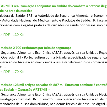
FARMED realizam ações conjuntas no âmbito do combate a práticas ileg
de na área da estética
ladora da Saúde (ERS), a Autoridade de Segurança Alimentar e Económi
 Autoridade Nacional do Medicamento e Produtos de Saúde, I.P., face 
acionadas com alegadas práticas de cuidados de saúde por pessoal não hab
o( PDF - 130 Kb )
ais de 2 700 extintores por falta de segurança
 Segurança Alimentar e Económica (ASAE), através da sua Unidade Regio
 Operacional I - Porto, realizou com a brigada especializada de segurança
peração de fiscalização direcionada a um estabelecimento de comerciali
 ...
o( PDF - 170 Kb )
ais de 128 mil artigos no valor de 887 mil Euros em combate à contra
des Sociais – Operação ÁRTEMIS –
 Segurança Alimentar e Económica (ASAE), através da sua Unidade Naci
nvestigação Criminal (UNIIC), realizou uma operação de fiscalização, dan
andados de busca domiciliários, não domiciliários e de pesquisa digital,