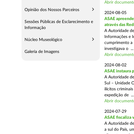
Abrir document
Opinião dos Nossos Parceiros
2024-08-05
ASAE apreende m
Sessões Públicas de Esclarecimento e
através das Re
Informação
A Autoridade de
Informações e I
Núcleo Museológico
cumprimento a m
investigava o ...
Galeria de Imagens
Abrir document
2024-08-02
ASAE instaura 
A Autoridade de
Sul – Unidade O
ilícitos crimina
expedição de ...
Abrir document
2024-07-29
ASAE fiscaliza 
A Autoridade de
a sul do País, 