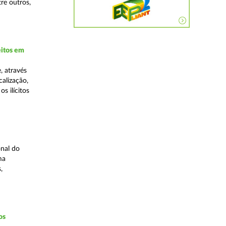
re outros,
eitos em
, através
alização,
s ilícitos
nal do
ma
,
os