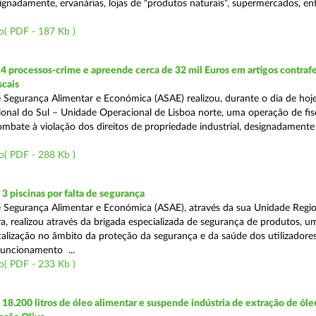
ignadamente, ervanárias, lojas de “produtos naturais”, supermercados, ent
o( PDF - 187 Kb )
4 processos-crime e apreende cerca de 32 mil Euros em artigos contraf
scais
 Segurança Alimentar e Económica (ASAE) realizou, durante o dia de hoje
onal do Sul – Unidade Operacional de Lisboa norte, uma operação de fisc
bate à violação dos direitos de propriedade industrial, designadamente o
o( PDF - 288 Kb )
 piscinas por falta de segurança
 Segurança Alimentar e Económica (ASAE), através da sua Unidade Regio
a, realizou através da brigada especializada de segurança de produtos, u
calização no âmbito da proteção da segurança e da saúde dos utilizadores
funcionamento ...
o( PDF - 233 Kb )
8.200 litros de óleo alimentar e suspende indústria de extração de óle