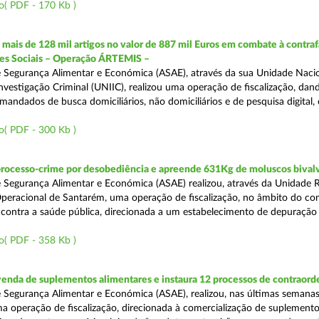
o( PDF - 170 Kb )
ais de 128 mil artigos no valor de 887 mil Euros em combate à contra
des Sociais – Operação ÁRTEMIS –
 Segurança Alimentar e Económica (ASAE), através da sua Unidade Naci
nvestigação Criminal (UNIIC), realizou uma operação de fiscalização, dan
andados de busca domiciliários, não domiciliários e de pesquisa digital,
o( PDF - 300 Kb )
processo-crime por desobediência e apreende 631Kg de moluscos bival
 Segurança Alimentar e Económica (ASAE) realizou, através da Unidade 
peracional de Santarém, uma operação de fiscalização, no âmbito do co
is contra a saúde pública, direcionada a um estabelecimento de depuração
o( PDF - 358 Kb )
venda de suplementos alimentares e instaura 12 processos de contraor
 Segurança Alimentar e Económica (ASAE), realizou, nas últimas semanas
uma operação de fiscalização, direcionada à comercialização de suplement