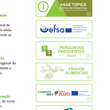
fação
onal de
do ainda
 onde se
ves
Regional do
mbate a
 e
denação
, de norte
os