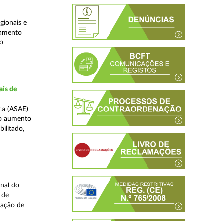
gionais e
jamento
do
ais de
ca (ASAE)
ao aumento
ilitado,
nal do
 de
zação de