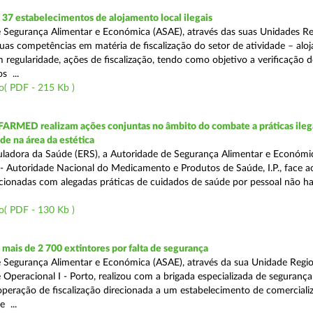
7 estabelecimentos de alojamento local ilegais
 Segurança Alimentar e Económica (ASAE), através das suas Unidades Re
uas competências em matéria de fiscalização do setor de atividade – alo
om regularidade, ações de fiscalização, tendo como objetivo a verificação 
s ...
o( PDF - 215 Kb )
FARMED realizam ações conjuntas no âmbito do combate a práticas ileg
de na área da estética
ladora da Saúde (ERS), a Autoridade de Segurança Alimentar e Económi
 Autoridade Nacional do Medicamento e Produtos de Saúde, I.P., face 
acionadas com alegadas práticas de cuidados de saúde por pessoal não hab
o( PDF - 130 Kb )
ais de 2 700 extintores por falta de segurança
 Segurança Alimentar e Económica (ASAE), através da sua Unidade Regio
 Operacional I - Porto, realizou com a brigada especializada de segurança
peração de fiscalização direcionada a um estabelecimento de comerciali
 ...