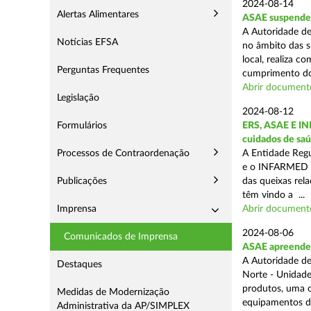
2024-08-14
Alertas Alimentares
ASAE suspende 3
A Autoridade de
Notícias EFSA
no âmbito das s
local, realiza c
Perguntas Frequentes
cumprimento do
Abrir document
Legislação
2024-08-12
Formulários
ERS, ASAE E IN
cuidados de saú
Processos de Contraordenação
A Entidade Regu
e o INFARMED -
Publicações
das queixas rel
têm vindo a ...
Imprensa
Abrir document
2024-08-06
Comunicados de Imprensa
ASAE apreende m
A Autoridade de
Destaques
Norte - Unidade
produtos, uma o
Medidas de Modernização
equipamentos de
Administrativa da AP/SIMPLEX